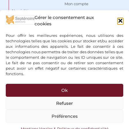
Mon compte
Nos éditions
Panier
Gérer le consentement aux
Auteurs
cookies
Liste de souhaits
Focus
Conditions Générales de
Pour offrir les meilleures expériences, nous utilisons des
Vente
Espace libraires
technologies telles que les cookies pour stocker et/ou accéder
aux informations des appareils. Le fait de consentir à ces
Mentions légales & Politique
Nous contacter
technologies nous permettra de traiter des données telles que
de confidentialité
le comportement de navigation ou les ID uniques sur ce site.
Le fait de ne pas consentir ou de retirer son consentement
peut avoir un effet négatif sur certaines caractéristiques et
fonctions.
Ok
+ Bancontact, Klarna, Paypal
Refuser
Préférences
Copyright 2026 © Editions du Septénaire, tous droits réservés
Mentions légales & Politique de confidentialité