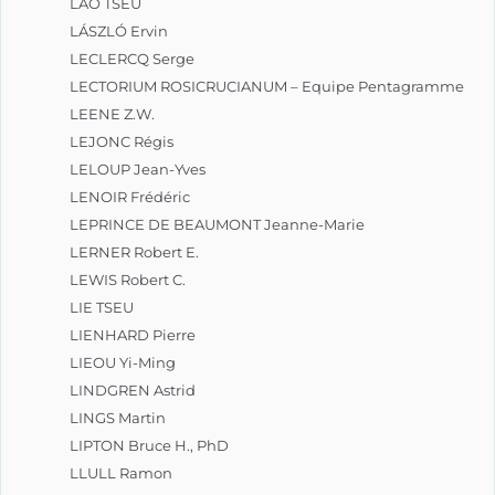
LAO TSEU
LÁSZLÓ Ervin
LECLERCQ Serge
LECTORIUM ROSICRUCIANUM – Equipe Pentagramme
LEENE Z.W.
LEJONC Régis
LELOUP Jean-Yves
LENOIR Frédéric
LEPRINCE DE BEAUMONT Jeanne-Marie
LERNER Robert E.
LEWIS Robert C.
LIE TSEU
LIENHARD Pierre
LIEOU Yi-Ming
LINDGREN Astrid
LINGS Martin
LIPTON Bruce H., PhD
LLULL Ramon