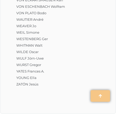
VON ESCHENBACH Wolfram
VON PLATO Bodo
WAUTIER André
WEAVER Jo
WEIL Simone
WESTENBERG Ger
WHITMAN Walt
WILDE Oscar
WULF Jörn-Uwe
WURST Gregor
YATES Frances A.
YOUNG Ella
ZATÓN Jesús