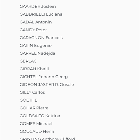
GAARDER Jostein
GABBRIELLI Luciana
GADAL Antonin
GANDY Peter
GARAGNON François
GARIN Eugenio
GARREL Nadèjda
GERLAC
GIBRAN Khalil
GICHTEL Johann Georg
GIDEON JASPER R. Ousele
GILLY Carlos
GOETHE
GOHAR Pierre
GOLDSAITO Katrina
GOMES Michael
GOUGAUD Henri
GRAYLING Anthony Clifford