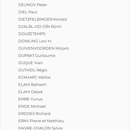
DEUNOV Peter
DIEL Paul
DIETZFELBINGER Konrad
DJALÂL-OD-DÎN Rûmî
DOUZETEMPS
DOWLING Levi H.
DUIVENVOORDEN Mirjam
DUPRAT Guillaume
DUQUE Yvan
DUTHEIL Régis
ECKHART, Maître
ELAHI Bahram
ELAHI Ostad
EMRE Yunus
ENDE Michael
ERDOES Richard
ERNY Pierre et Matthieu
FAIVRE-CHALON Sylvie