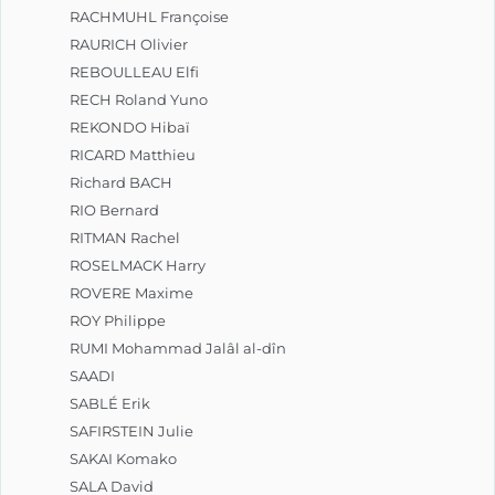
RACHMUHL Françoise
RAURICH Olivier
REBOULLEAU Elfi
RECH Roland Yuno
REKONDO Hibaï
RICARD Matthieu
Richard BACH
RIO Bernard
RITMAN Rachel
ROSELMACK Harry
ROVERE Maxime
ROY Philippe
RUMI Mohammad Jalâl al-dîn
SAADI
SABLÉ Erik
SAFIRSTEIN Julie
SAKAI Komako
SALA David