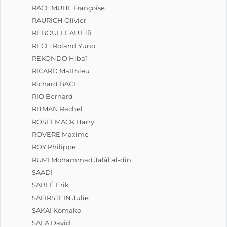
RACHMUHL Françoise
RAURICH Olivier
REBOULLEAU Elfi
RECH Roland Yuno
REKONDO Hibaï
RICARD Matthieu
Richard BACH
RIO Bernard
RITMAN Rachel
ROSELMACK Harry
ROVERE Maxime
ROY Philippe
RUMI Mohammad Jalâl al-dîn
SAADI
SABLÉ Erik
SAFIRSTEIN Julie
SAKAI Komako
SALA David