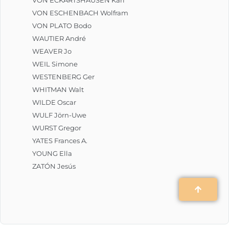
VON ESCHENBACH Wolfram
VON PLATO Bodo
WAUTIER André
WEAVER Jo
WEIL Simone
WESTENBERG Ger
WHITMAN Walt
WILDE Oscar
WULF Jörn-Uwe
WURST Gregor
YATES Frances A.
YOUNG Ella
ZATÓN Jesús