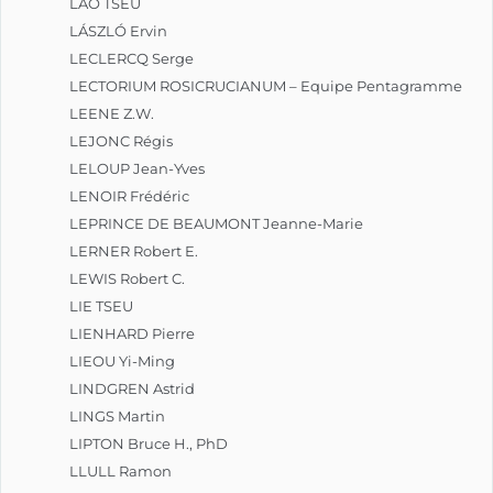
LAO TSEU
LÁSZLÓ Ervin
LECLERCQ Serge
LECTORIUM ROSICRUCIANUM – Equipe Pentagramme
LEENE Z.W.
LEJONC Régis
LELOUP Jean-Yves
LENOIR Frédéric
LEPRINCE DE BEAUMONT Jeanne-Marie
LERNER Robert E.
LEWIS Robert C.
LIE TSEU
LIENHARD Pierre
LIEOU Yi-Ming
LINDGREN Astrid
LINGS Martin
LIPTON Bruce H., PhD
LLULL Ramon