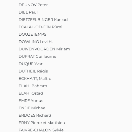
DEUNOV Peter
DIEL Paul
DIETZFELBINGER Konrad
DJALÂL-OD-DÎN Rûmî
DOUZETEMPS
DOWLING Levi H.
DUIVENVOORDEN Mirjam
DUPRAT Guillaume
DUQUE Yvan
DUTHEIL Régis
ECKHART, Maître
ELAHI Bahram
ELAHI Ostad
EMRE Yunus
ENDE Michael
ERDOES Richard
ERNY Pierre et Matthieu
FAIVRE-CHALON Sylvie