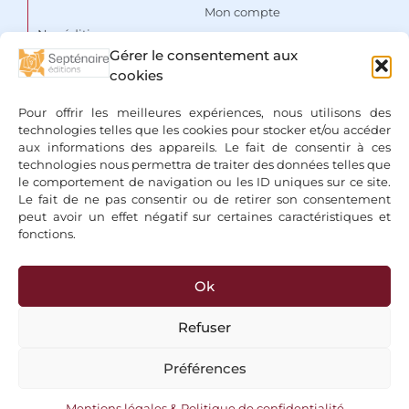
Mon compte
Nos éditions
Panier
Gérer le consentement aux
Auteurs
cookies
Liste de souhaits
Focus
Conditions Générales de
Pour offrir les meilleures expériences, nous utilisons des
Vente
Espace libraires
technologies telles que les cookies pour stocker et/ou accéder
aux informations des appareils. Le fait de consentir à ces
Mentions légales & Politique
Nous contacter
technologies nous permettra de traiter des données telles que
de confidentialité
le comportement de navigation ou les ID uniques sur ce site.
Le fait de ne pas consentir ou de retirer son consentement
peut avoir un effet négatif sur certaines caractéristiques et
fonctions.
Ok
+ Bancontact, Klarna, Paypal
Refuser
Préférences
Copyright 2026 © Editions du Septénaire, tous droits réservés
Mentions légales & Politique de confidentialité