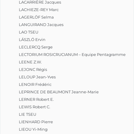
LACARRIÈRE Jacques
LACHIEZE-REY Marc
LAGERLÖF Selma
LANGUIRAND Jacques
LAO TSEU
LÁSZLÓ Ervin
LECLERCQ Serge
LECTORIUM ROSICRUCIANUM – Equipe Pentagramme
LEENE Z.W.
LEJONC Régis
LELOUP Jean-Yves
LENOIR Frédéric
LEPRINCE DE BEAUMONT Jeanne-Marie
LERNER Robert E.
LEWIS Robert C.
LIE TSEU
LIENHARD Pierre
LIEOU Yi-Ming