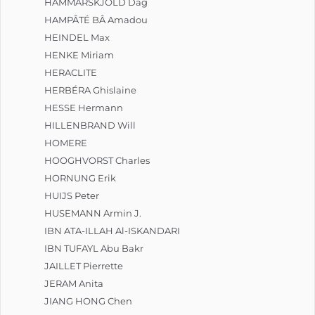
HAMMARSKJÖLD Dag
HAMPÂTÉ BÂ Amadou
HEINDEL Max
HENKE Miriam
HERACLITE
HERBÉRA Ghislaine
HESSE Hermann
HILLENBRAND Will
HOMERE
HOOGHVORST Charles
HORNUNG Erik
HUIJS Peter
HUSEMANN Armin J.
IBN ATA-ILLAH Al-ISKANDARI
IBN TUFAYL Abu Bakr
JAILLET Pierrette
JERAM Anita
JIANG HONG Chen