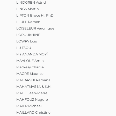
LINDGREN Astrid
LINGS Martin
LIPTON Bruce H., PhD
LLULL Ramon
LOISELEUR Véronique
LOPOUKHINE
LOWRY Lois
LU TSOU
Mâ ANANDA MOYÎ
MAALOUF Amin
Mackesy Charlie
MAGRE Maurice
MAHARSHI Ramana
MAHATMAS M. & K.H.
MAHÉ Jean-Pierre
MAHFOUZ Naguib
MAIER Michael
MAILLARD Christine