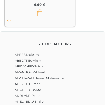
hassidiques, porteurs fervents d’une 
9.90
€
« sagesse de l’incertitude », ont 
développé un art de l’interprétation 
des textes dans laquelle l’homme 
s’invente et se transforme 
intérieurement au fur et à mesure 
qu’il invente de nouveaux sens.

Art de la lecture ouverte qui devient 
« bibliothérapie », guérison par le livre, 
LISTE DES AUTEURS
et qui amène l’homme à « faire 
retrait » en lui-même tsimtsoum – 
comme Dieu s’est « retiré » lors de la 
ABBES Makram
Création du monde.								
ABBOTT Edwin A.
ABIRACHED Zeina
AIVANHOF Mikhaël
AL-GHAZALI Hamid Muhammad
ALI-SHAH Omar
ALIGHIERI Dante
AMBLARD Paule
AMELINEAU Emile