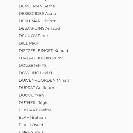
DEMETRIAN Serge
DESBORDES Astrid
DESHIMARU Taisen
DESJARDINS Arnaud
DEUNOV Peter
DIEL Paul
DIETZFELBINGER Konrad
DJALÂL-OD-DÎN Rûmî
DOUZETEMPS
DOWLING Levi H.
DUIVENVOORDEN Mirjam
DUPRAT Guillaume
DUQUE Yvan
DUTHEIL Régis
ECKHART, Maître
ELAHI Bahram
ELAHI Ostad
EMRE Yunus