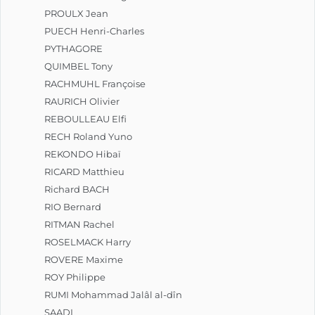
PROULX Jean
PUECH Henri-Charles
PYTHAGORE
QUIMBEL Tony
RACHMUHL Françoise
RAURICH Olivier
REBOULLEAU Elfi
RECH Roland Yuno
REKONDO Hibaï
RICARD Matthieu
Richard BACH
RIO Bernard
RITMAN Rachel
ROSELMACK Harry
ROVERE Maxime
ROY Philippe
RUMI Mohammad Jalâl al-dîn
SAADI