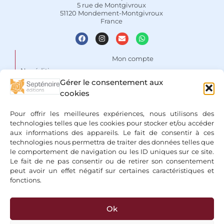
5 rue de Montgivroux
51120 Mondement-Montgivroux
France
Mon compte
Nos éditions
Panier
Gérer le consentement aux
Auteurs
cookies
Liste de souhaits
Focus
Conditions Générales de
Pour offrir les meilleures expériences, nous utilisons des
Vente
Espace libraires
technologies telles que les cookies pour stocker et/ou accéder
aux informations des appareils. Le fait de consentir à ces
Mentions légales & Politique
Nous contacter
technologies nous permettra de traiter des données telles que
de confidentialité
le comportement de navigation ou les ID uniques sur ce site.
Le fait de ne pas consentir ou de retirer son consentement
peut avoir un effet négatif sur certaines caractéristiques et
fonctions.
Ok
+ Bancontact, Klarna, Paypal