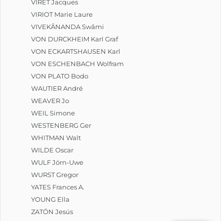
VIRET Jacques
VIRIOT Marie Laure
VIVEKÂNANDA Swâmi
VON DURCKHEIM Karl Graf
VON ECKARTSHAUSEN Karl
VON ESCHENBACH Wolfram
VON PLATO Bodo
WAUTIER André
WEAVER Jo
WEIL Simone
WESTENBERG Ger
WHITMAN Walt
WILDE Oscar
WULF Jörn-Uwe
WURST Gregor
YATES Frances A.
YOUNG Ella
ZATÓN Jesús