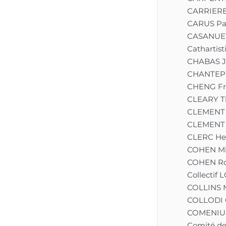
CARRIERE
CARUS Pa
CASANUEV
Cathartist
CHABAS J
CHANTEPE
CHENG Fr
CLEARY 
CLEMENT 
CLEMENT 
CLERC He
COHEN Mi
COHEN Ro
Collectif
COLLINS 
COLLODI 
COMENIUS
Comité de