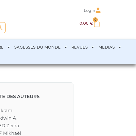
Login
0
arch Button
0.00
€
RE
SAGESSES DU MONDE
REVUES
MEDIAS
STE DES AUTEURS
akram
dwin A.
D Zeina
 Mikhaël