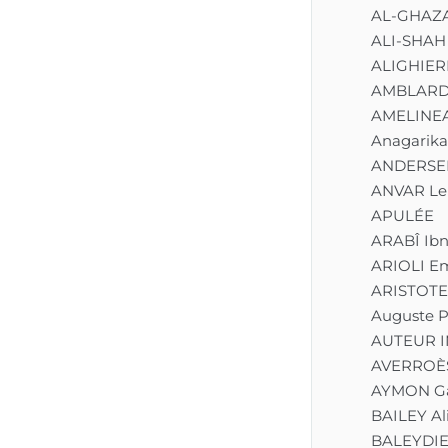
AL-GHAZ
ALI-SHAH
ALIGHIER
AMBLARD
AMELINEA
Anagarika
ANDERSEN
ANVAR Lei
APULÉE
ARABÎ Ib
ARIOLI E
ARISTOTE
Auguste P
AUTEUR 
AVERROÈ
AYMON G
BAILEY Al
BALEYDIER