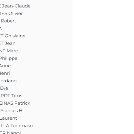
Jean-Claude
S Olivier
Robert
A
 Ghislaine
T Jean
NT Marc
hilippe
Anne
enri
ordano
Eve
DT Titus
INAS Patrick
Frances H.
aurent
LLA Tommaso
ER Nancy