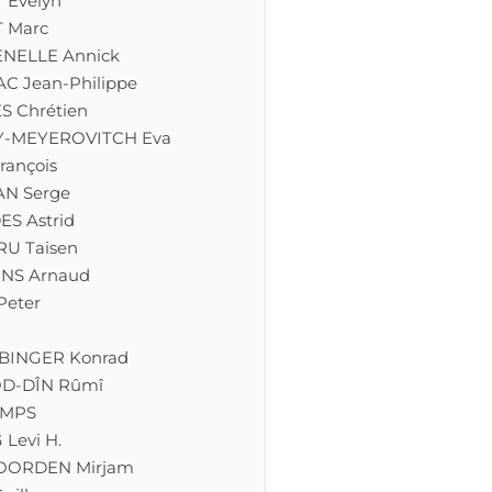
 Evelyn
 Marc
NELLE Annick
C Jean-Philippe
S Chrétien
Y-MEYEROVITCH Eva
rançois
N Serge
S Astrid
U Taisen
NS Arnaud
eter
BINGER Konrad
D-DÎN Rûmî
MPS
Levi H.
OORDEN Mirjam