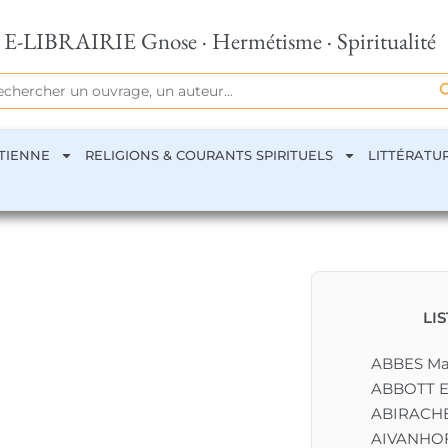
E-LIBRAIRIE Gnose · Hermétisme · Spiritualité
Se
rch
TIENNE
RELIGIONS & COURANTS SPIRITUELS
LITTÉRATU
LI
ABBES M
ABBOTT E
ABIRACHE
AIVANHOF