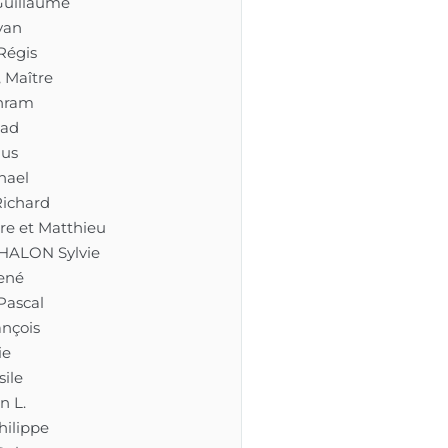
uillaume
van
Régis
 Maître
hram
tad
us
hael
ichard
re et Matthieu
HALON Sylvie
ené
Pascal
nçois
ie
ile
n L.
hilippe