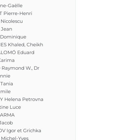
ne-Gaëlle
 Pierre-Henri
Nicolescu
 Jean
 Dominique
S Khaled, Cheikh
ALOMÓ Eduard
arima
Raymond W., Dr
nnie
Tania
mile
Y Helena Petrovna
ine Luce
HARMA
Jacob
 Igor et Grichka
Michel-Yves