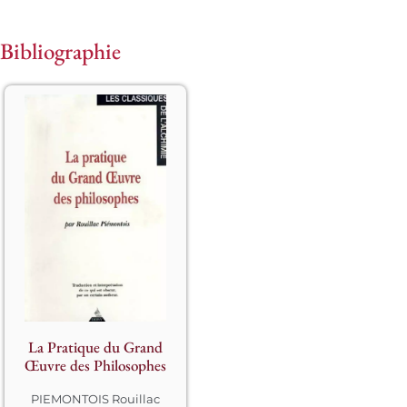
Bibliographie
Le cordelier et 
alchimiste piémontais 
Philippe Rovillac est 
connu encore sous les 
noms de Rouillasque et 
Rouillac. Cet abrégé du 
Grand Œuvre est traduit 
La Pratique du Grand
et commenté par un 
Œuvre des Philosophes
anonyme.

PIEMONTOIS Rouillac
Cette collection dirigée 