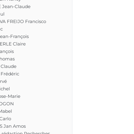
 Jean-Claude
ul
A FREIJO Francisco
ic
ean-François
RLE Claire
ançois
Thomas
Claude
Frédéric
rvé
chel
se-Marie
 LOGON
Mabel
Carlo
 Jan Amos
 rédaction Recherches