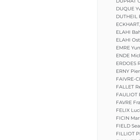
DUPRAT G
DUQUE Y
DUTHEIL 
ECKHART,
ELAHI Ba
ELAHI Os
EMRE Yun
ENDE Mic
ERDOES R
ERNY Pier
FAIVRE-C
FALLET R
FAULIOT 
FAVRE Fra
FELIX Luc
FICIN Mars
FIELD Sea
FILLIOT P