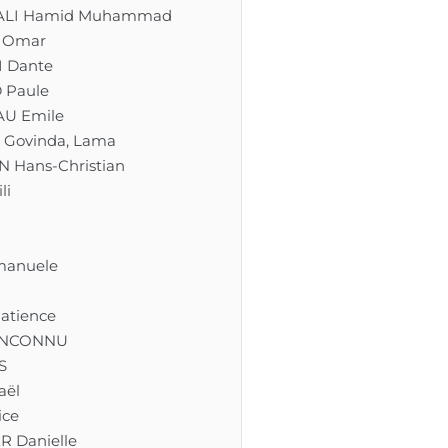
ALI Hamid Muhammad
 Omar
I Dante
 Paule
U Emile
 Govinda, Lama
 Hans-Christian
li
n
manuele
atience
INCONNU
S
aël
ice
 Danielle