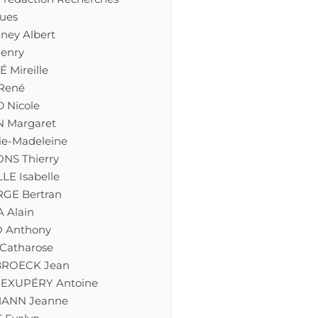
ues
ney Albert
enry
 Mireille
René
Nicole
 Margaret
ie-Madeleine
NS Thierry
LE Isabelle
RGE Bertran
 Alain
 Anthony
Catharose
BROECK Jean
-EXUPÉRY Antoine
ANN Jeanne