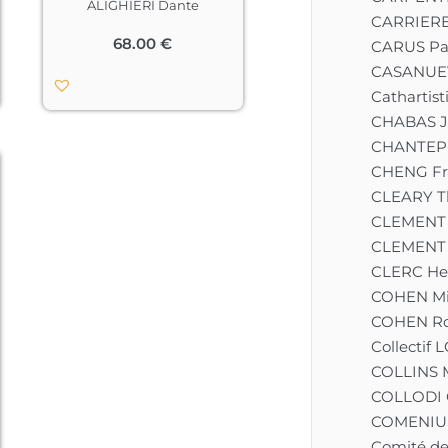
ALIGHIERI Dante
Sandro Botticelli 
CARRIERE
l’illustration de « La 
68.00
€
CARUS Pa
Divine Comédie » à la 
fin des années 1400.

CASANUEV
Cathartist
Dans 
La Divine 
CHABAS J
Comédie
, Dante raconte 
CHANTEPE
son périple, lors de la 
semaine pascale de l’an 
CHENG Fr
1300, à travers l’Enfer, le 
CLEARY 
Purgatoire et le Paradis. 
CLEMENT 
Les illustrations tout en 
finesse de Botticelli 
CLEMENT 
donnent corps à Dante, 
CLERC He
Virgile et Béatrice au 
COHEN Mi
cours de leur voyage 
initiatique.

COHEN Ro
Collectif
L’artiste florentin, 
COLLINS 
fasciné par la beauté 
mystérieuse du poème 
COLLODI 
de Dante, consacre de 
COMENIUS
nombreuses années à 
Comité de