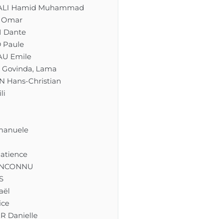
ALI Hamid Muhammad
 Omar
I Dante
 Paule
U Emile
 Govinda, Lama
 Hans-Christian
li
n
manuele
atience
INCONNU
S
aël
ice
 Danielle