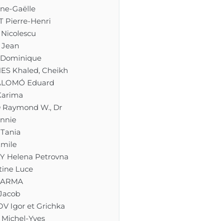
ne-Gaëlle
 Pierre-Henri
Nicolescu
 Jean
 Dominique
S Khaled, Cheikh
ALOMÓ Eduard
arima
Raymond W., Dr
nnie
Tania
mile
Y Helena Petrovna
ine Luce
HARMA
Jacob
 Igor et Grichka
Michel-Yves