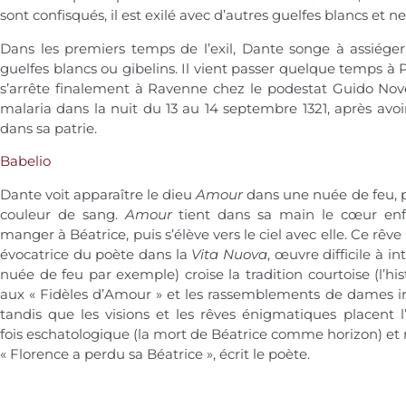
sont confisqués, il est exilé avec d’autres guelfes blancs et n
Dans les premiers temps de l’exil, Dante songe à assiéger l
guelfes blancs ou gibelins. Il vient passer quelque temps à Pa
s’arrête finalement à Ravenne chez le podestat Guido Nove
malaria dans la nuit du 13 au 14 septembre 1321, après avoir
dans sa patrie.
Babelio
Dante voit apparaître le dieu
Amour
dans une nuée de feu, 
couleur de sang.
Amour
tient dans sa main le cœur en
manger à Béatrice, puis s’élève vers le ciel avec elle. Ce rêv
évocatrice du poète dans la
Vita Nuova
, œuvre difficile à in
nuée de feu par exemple) croise la tradition courtoise (l’h
aux « Fidèles d’Amour » et les rassemblements de dames inv
tandis que les visions et les rêves énigmatiques placent
fois eschatologique (la mort de Béatrice comme horizon) et 
« Florence a perdu sa Béatrice », écrit le poète.