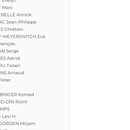
 Evelyn
 Marc
NELLE Annick
C Jean-Philippe
S Chrétien
Y-MEYEROVITCH Eva
rançois
N Serge
S Astrid
U Taisen
NS Arnaud
eter
BINGER Konrad
D-DÎN Rûmî
MPS
Levi H.
OORDEN Mirjam