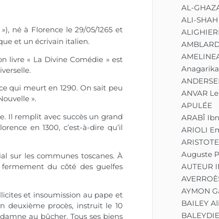
AL-GHAZ
ALI-SHAH
 »), né à Florence le 29/05/1265 et
ALIGHIER
e et un écrivain italien.
AMBLARD
AMELINEA
on livre « La Divine Comédie » est
Anagarika
verselle.
ANDERSEN
ice qui meurt en 1290. On sait peu
ANVAR Lei
Nouvelle ».
APULÉE
ce. Il remplit avec succès un grand
ARABÎ Ib
ence en 1300, c’est-à-dire qu’il
ARIOLI E
ARISTOTE
Auguste P
rial sur les communes toscanes. À
AUTEUR 
s fermement du côté des guelfes
AVERROÈ
AYMON G
licites et insoumission au pape et
BAILEY Al
Un deuxième procès, instruit le 10
BALEYDIER
ondamne au bûcher. Tous ses biens