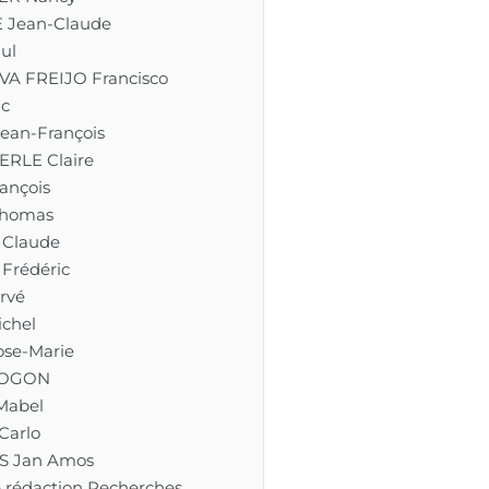
 Jean-Claude
ul
A FREIJO Francisco
ic
ean-François
RLE Claire
ançois
Thomas
Claude
Frédéric
rvé
chel
se-Marie
 LOGON
Mabel
Carlo
 Jan Amos
 rédaction Recherches