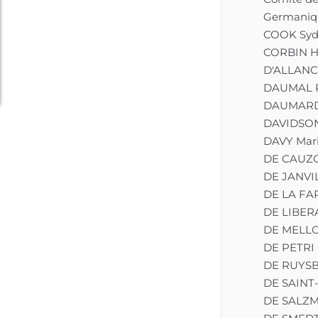
cette œuvre 
monumentale. Ses 
Germaniq
dessins réalisés à la 
COOK Syd
pointe de métal sur 
CORBIN H
parchemin, repris à 
l’encre et mis 
D'ALLANCÉ
partiellement en 
DAUMAL 
couleurs, confirment le 
DAUMARD 
long cheminement de 
DAVIDSON
Botticelli et sa profonde 
imprégnation des 
DAVY Mar
chants de l’Enfer, du 
DE CAUZO
Purgatoire et du 
DE JANVIL
Paradis. Ainsi, l’un des 
plus grands artistes de 
DE LA FA
la Renaissance italienne 
DE LIBERA
va mettre tout son génie 
DE MELLO
au service de ce chef 
d’œuvre de 
DE PETRI 
l’humanisme chrétien.

DE RUYS
DE SAINT
Ces œuvres au destin 
tumultueux – en partie 
DE SALZM
conservées dans le 