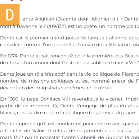
D
ante Alighieri (Durante degli Alighieri dit « Dante
mort à Ravenne le 14/09/1321, est un poète, un homme politiqu
Dante est le premier grand poète de langue italienne, et s
considéré comme l’un des chefs-d’œuvre de la littérature uni
En 1274, Dante aurait rencontré pour la première fois Béatr
de chose d’un amour dont l’histoire est sublimée dans « Vie 
Dante joue un rôle très actif dans la vie politique de Floren
nombre de missions politiques et est nommé prieur de Flor
devient un des magistrats suprêmes de l’exécutif.
En 1300, le pape Boniface VIII revendique le vicariat impé
partir de ce moment-là, Dante s’engage de plus en plu
blancs, c’est-à-dire contre la politique d’ingérence du pape.
Dante apprend qu’il est condamné pour concussion, gains il
à Charles de Valois. Il refuse de se présenter en accusé. 
mars 1302 par le podestat Cante Gabrielli de Gubbio, le c