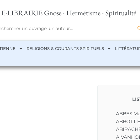
E-LIBRAIRIE Gnose · Hermétisme · Spiritualité
Se
rch
TIENNE
RELIGIONS & COURANTS SPIRITUELS
LITTÉRATU
LI
ABBES M
ABBOTT E
ABIRACHE
AIVANHOF