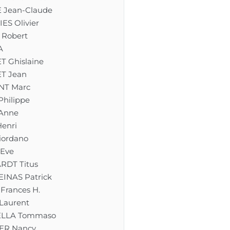
Jean-Claude
S Olivier
Robert
A
 Ghislaine
T Jean
NT Marc
hilippe
Anne
enri
ordano
Eve
DT Titus
INAS Patrick
Frances H.
aurent
LLA Tommaso
ER Nancy