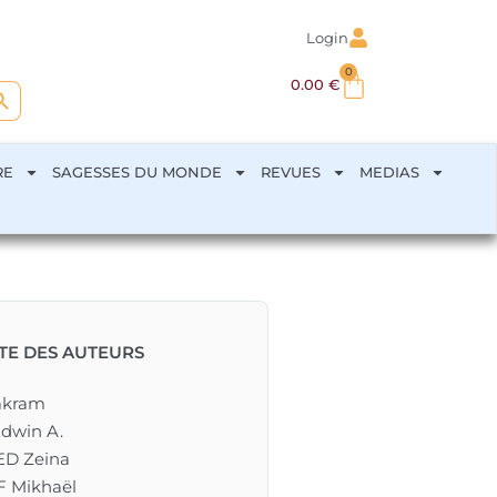
Login
0
arch Button
0.00
€
RE
SAGESSES DU MONDE
REVUES
MEDIAS
STE DES AUTEURS
akram
dwin A.
D Zeina
 Mikhaël