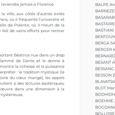
e reviendra jamais à Florence.
BALPE An
BARNEZET
a ville, aux côtés d’autres exilés
BASARAB 
ris, où il fréquente l’université et
BASTAIRE
llo da Polenta, où il meurt de la
BASTIANI
 fait de vains efforts pour rentrer
BENTOUNE
BERGA S
BERGER K
portant Béatrice nue dans un drap
BERNARD 
flammé de Dante et le donne à
BESANT A
e montre la richesse et la puissance
BESSANG 
terpréter : la tradition mystique (la
BESSON E
istoire du cœur mangé), les appels
BLAVATSK
itent à des lectures ésotériques,
BLOT Mart
 l’œuvre dans une dimension à la
BODHID
mystérieuse.
BOEHME 
BOGDANOV
BOLLORÉ 