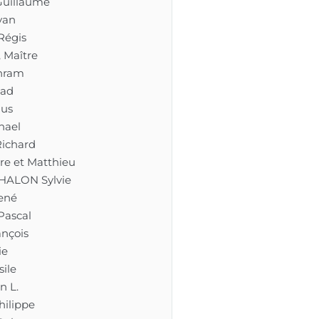
uillaume
van
Régis
 Maître
hram
tad
us
hael
ichard
re et Matthieu
HALON Sylvie
ené
Pascal
nçois
ie
ile
n L.
hilippe