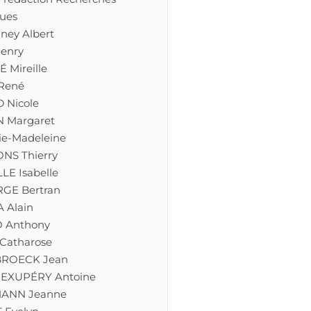
ues
ney Albert
enry
 Mireille
René
Nicole
 Margaret
ie-Madeleine
NS Thierry
LE Isabelle
RGE Bertran
 Alain
 Anthony
Catharose
BROECK Jean
-EXUPÉRY Antoine
ANN Jeanne