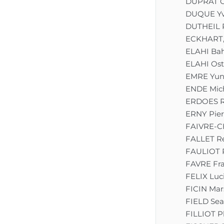
DUPRAT G
le prix des Lecteurs 
DUQUE Y
Diane de Selliers.								
DUTHEIL 
ECKHART,
ELAHI Ba
ELAHI Os
EMRE Yun
ENDE Mic
ERDOES R
ERNY Pier
FAIVRE-C
FALLET R
FAULIOT 
FAVRE Fra
FELIX Luc
FICIN Mars
FIELD Sea
FILLIOT P