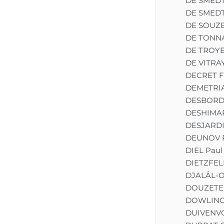
DE SMEDT
secret de la 
DE SMEDT
bibliothèque du Vatican 
– sont aujourd’hui 
DE SOUZE
rassemblées grâce à 
DE TONNA
cette édition 
DE TROYE
exceptionnelle : les 92 
dessins de Botticelli, qui 
DE VITRA
n’ont jamais été exposés 
DECRET F
ni reproduits en 
DEMETRIA
couleurs, sont présentés 
DESBORDE
chacun en face du 
chant qu’il illustre et 
DESHIMAR
accompagnés d’un 
DESJARDI
riche commentaire 
DEUNOV P
explicatif.

DIEL Paul
Un ouvrage 
DIETZFEL
monumental qui 
DJALÂL-O
rassemble deux œuvres 
exceptionnelles du 
DOUZETE
patrimoine de 
DOWLING 
l’humanité.

DUIVENV
En 2009, ce livre a reçu 