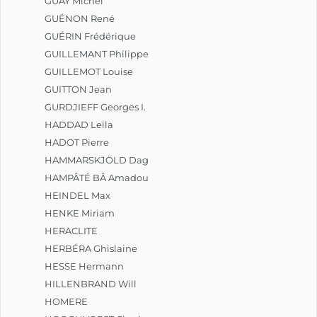
GUAY Michel
GUÉNON René
GUÉRIN Frédérique
GUILLEMANT Philippe
GUILLEMOT Louise
GUITTON Jean
GURDJIEFF Georges I.
HADDAD Leïla
HADOT Pierre
HAMMARSKJÖLD Dag
HAMPÂTÉ BÂ Amadou
HEINDEL Max
HENKE Miriam
HERACLITE
HERBÉRA Ghislaine
HESSE Hermann
HILLENBRAND Will
HOMERE