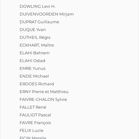
DOWLING Levi H.
DUIVENVOORDEN Mirjam
DUPRAT Guillaume
DUQUE Yvan
DUTHEIL Régis
ECKHART, Maître
ELAHI Bahram
ELAHI Ostad
EMRE Yunus
ENDE Michael
ERDOES Richard
ERNY Pierre et Matthieu
FAIVRE-CHALON Sylvie
FALLET René
FAULIOT Pascal
FAVRE François
FELIX Lucie
FICIN Marsile