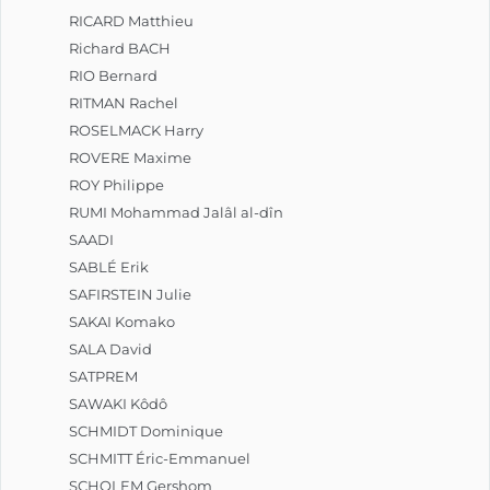
RICARD Matthieu
Richard BACH
RIO Bernard
RITMAN Rachel
ROSELMACK Harry
ROVERE Maxime
ROY Philippe
RUMI Mohammad Jalâl al-dîn
SAADI
SABLÉ Erik
SAFIRSTEIN Julie
SAKAI Komako
SALA David
SATPREM
SAWAKI Kôdô
SCHMIDT Dominique
SCHMITT Éric-Emmanuel
SCHOLEM Gershom