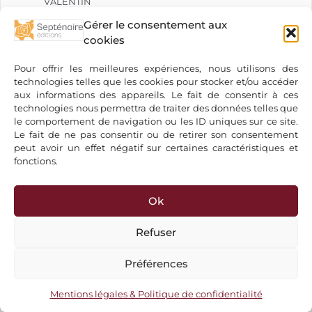
VALENTIN
VALENTIN Basile
Gérer le consentement aux
VAN DER LEEUW Jacobus J.
cookies
VAN GEFFEN Lidwien
Pour offrir les meilleures expériences, nous utilisons des
VAN RIJCKENBORGH Jan
technologies telles que les cookies pour stocker et/ou accéder
VAN VLIET Roland
aux informations des appareils. Le fait de consentir à ces
VANLOO Robert
technologies nous permettra de traiter des données telles que
le comportement de navigation ou les ID uniques sur ce site.
VAX Ray
Le fait de ne pas consentir ou de retirer son consentement
VINCENT Gabrielle
peut avoir un effet négatif sur certaines caractéristiques et
VIRET Jacques
fonctions.
VIRIOT Marie Laure
VIVEKÂNANDA Swâmi
Ok
VON DURCKHEIM Karl Graf
VON ECKARTSHAUSEN Karl
Refuser
VON ESCHENBACH Wolfram
Préférences
VON PLATO Bodo
WAUTIER André
Mentions légales & Politique de confidentialité
WEAVER Jo