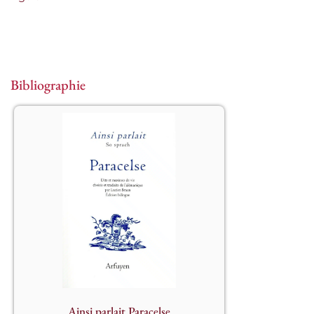
Bibliographie
									Dits 
et maximes de vie choisis et traduits 
de l’alémanique par Lucien Braun. 
Édition bilingue.

Après deux maîtres spirituels (Eckhart, 
Thérèse d’Avila), deux philosophes 
(Sénèque, Lulle) et trois écrivains 
(Shakespeare, Dickinson et Novalis), 
ce 8e ouvrage de la collection « Ainsi 
parlait » est consacré à un des grands 
humanistes de la Renaissance, esprit 
plus universel encore s’il se peut que 
Ainsi parlait Paracelse