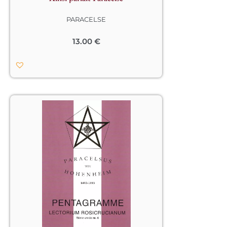
ses deux aînés Érasme 
(1467-1536) et 
Thomas More (1478-1535). Paracelse, 
PARACELSE
qui soigna Érasme à Bâle en 1526, 
était médecin, naturaliste, philosophe 
et théologien.
13.00
€
Ses œuvres complètes comptent 26 
volumes. Révolté contre le 
conformisme des savants de son 
temps, il déchaine leur colère par la 
hardiesse de sa parole et la puissance 
visionnaire de sa philosophie de la 
nature : « Plus je vais plus je trouve 
que ce n’est pas seulement en 
Différents auteurs ont supposé que 
médecine, mais aussi en astronomie 
Paracelse avait été un Frère de la 
et en philosophie que rien n’a été 
Rose-Croix, bien qu’aucune preuve 
fondé sur de vrais principes. » Et il ne 
historique n’eût été établie et que les 
craint pas d’ajouter : « Après ma mort 
signes avant-coureurs de l’existence 
je serai là, plus encore qu’avant, pour 
de la Rose-Croix n’eussent apparu au 
vous juger. Et si vous dévorez mon 
grand jour qu’à la publication des 
corps, vous n’aurez dévoré que de la 
Manifestes de cette Fraternité en 1614-
boue. Paracelse sera là, même sans 
1616, respectivement la Fama 
corps, pour vous livrer bataille. » 
Fraternitatis R.C., le Confession 
Étonnamment proche de la 