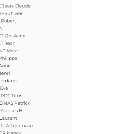
Jean-Claude
S Olivier
Robert
A
 Ghislaine
T Jean
NT Marc
hilippe
Anne
enri
ordano
Eve
DT Titus
INAS Patrick
Frances H.
aurent
LLA Tommaso
ER Nancy