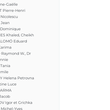
ne-Gaëlle
 Pierre-Henri
Nicolescu
 Jean
 Dominique
S Khaled, Cheikh
ALOMÓ Eduard
arima
Raymond W., Dr
nnie
Tania
mile
Y Helena Petrovna
ine Luce
HARMA
Jacob
 Igor et Grichka
Michel-Yves