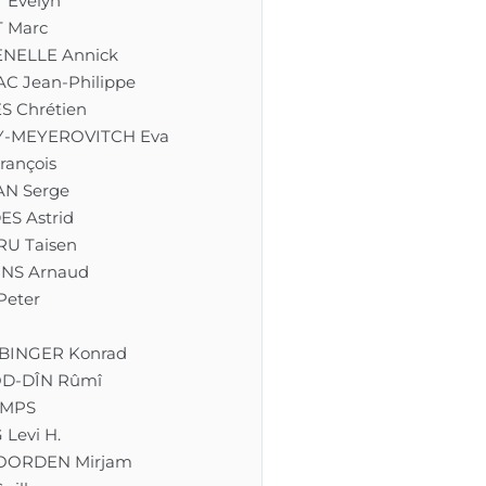
 Evelyn
 Marc
NELLE Annick
C Jean-Philippe
S Chrétien
Y-MEYEROVITCH Eva
rançois
N Serge
S Astrid
U Taisen
NS Arnaud
eter
BINGER Konrad
D-DÎN Rûmî
MPS
Levi H.
OORDEN Mirjam