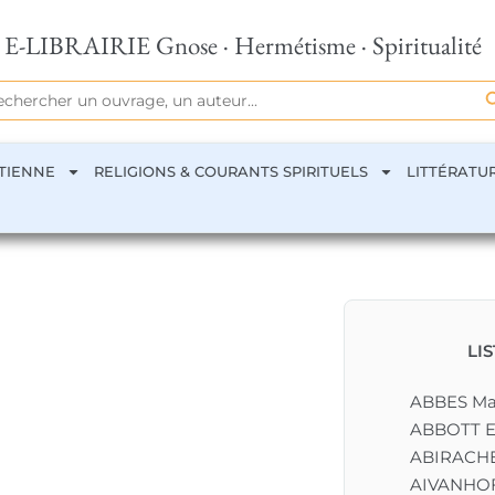
E-LIBRAIRIE Gnose · Hermétisme · Spiritualité
Se
rch
TIENNE
RELIGIONS & COURANTS SPIRITUELS
LITTÉRATU
LI
ABBES M
ABBOTT E
ABIRACHE
AIVANHOF