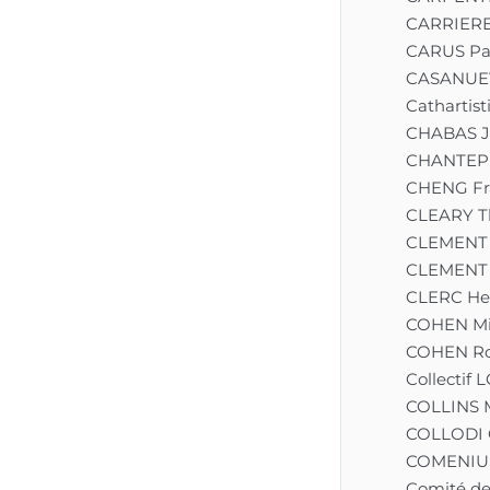
CARRIERE
CARUS Pa
CASANUEV
Cathartist
CHABAS J
CHANTEPE
CHENG Fr
CLEARY 
CLEMENT 
CLEMENT 
CLERC He
COHEN Mi
COHEN Ro
Collectif
COLLINS 
COLLODI 
COMENIUS
Comité de