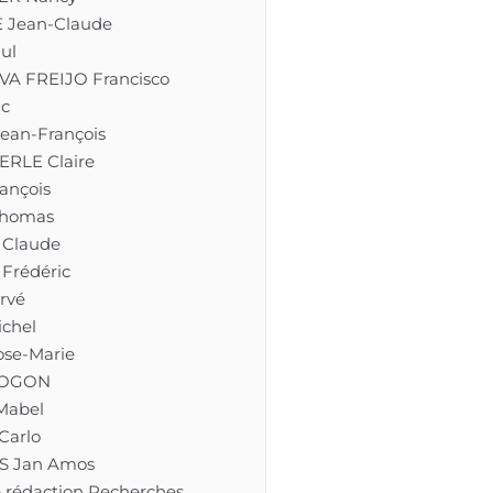
 Jean-Claude
ul
A FREIJO Francisco
ic
ean-François
RLE Claire
ançois
Thomas
Claude
Frédéric
rvé
chel
se-Marie
 LOGON
Mabel
Carlo
 Jan Amos
 rédaction Recherches