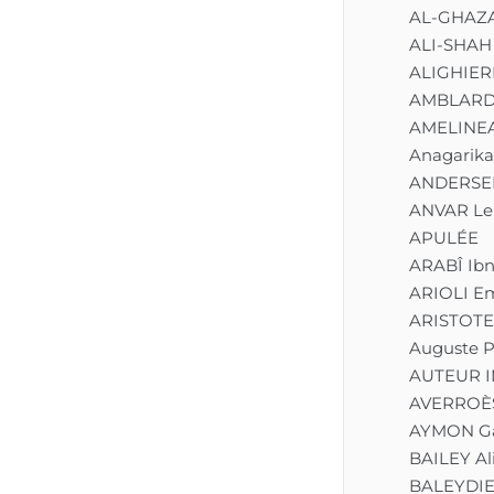
AL-GHAZ
ALI-SHAH
ALIGHIER
AMBLARD
AMELINEA
Anagarika
ANDERSEN
ANVAR Lei
APULÉE
ARABÎ Ib
ARIOLI E
ARISTOTE
Auguste P
AUTEUR 
AVERROÈ
AYMON G
BAILEY Al
BALEYDIER