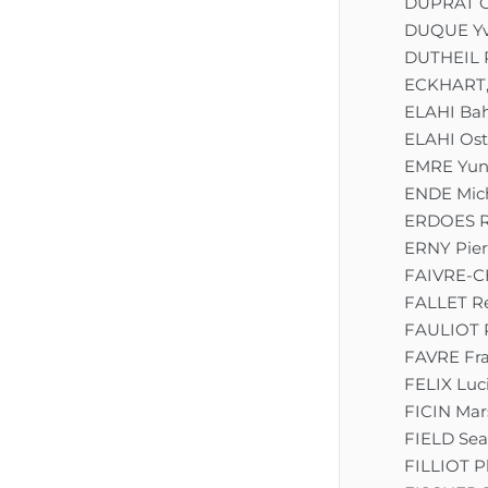
DUPRAT G
DUQUE Y
DUTHEIL 
ECKHART,
ELAHI Ba
ELAHI Os
EMRE Yun
ENDE Mic
ERDOES R
ERNY Pier
FAIVRE-C
FALLET R
FAULIOT 
FAVRE Fra
FELIX Luc
FICIN Mars
FIELD Sea
FILLIOT P