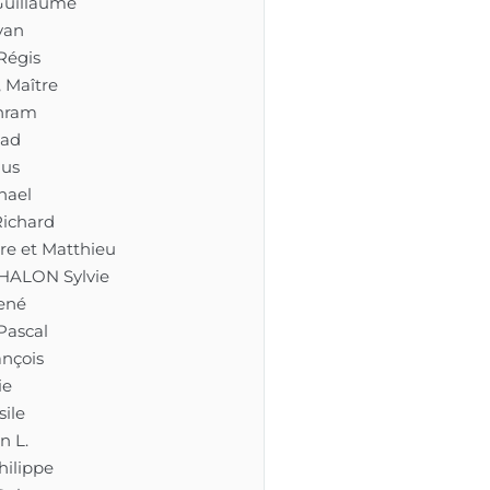
uillaume
van
Régis
 Maître
hram
tad
us
hael
ichard
re et Matthieu
HALON Sylvie
ené
Pascal
nçois
ie
ile
n L.
hilippe