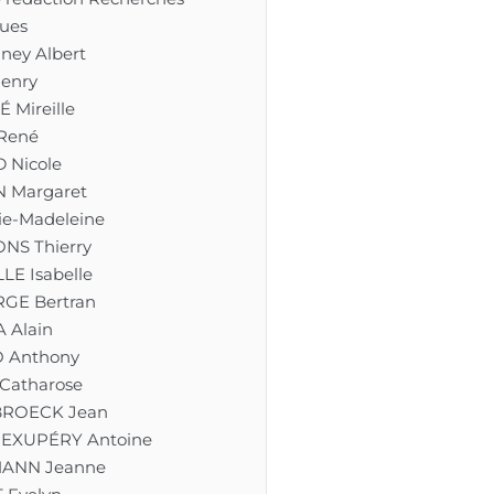
ues
ney Albert
enry
 Mireille
René
Nicole
 Margaret
ie-Madeleine
NS Thierry
LE Isabelle
RGE Bertran
 Alain
 Anthony
Catharose
BROECK Jean
-EXUPÉRY Antoine
ANN Jeanne