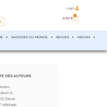
Login
0
arch Button
0.00
€
RE
SAGESSES DU MONDE
REVUES
MEDIAS
STE DES AUTEURS
akram
dwin A.
D Zeina
 Mikhaël