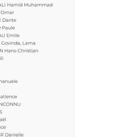
ALI Hamid Muhammad
 Omar
I Dante
 Paule
U Emile
 Govinda, Lama
 Hans-Christian
li
n
manuele
atience
INCONNU
S
aël
ice
 Danielle