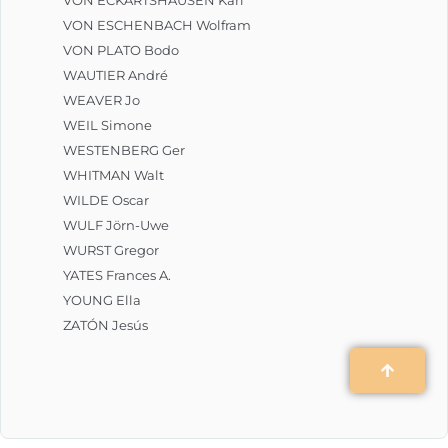
VON ESCHENBACH Wolfram
VON PLATO Bodo
WAUTIER André
WEAVER Jo
WEIL Simone
WESTENBERG Ger
WHITMAN Walt
WILDE Oscar
WULF Jörn-Uwe
WURST Gregor
YATES Frances A.
YOUNG Ella
ZATÓN Jesús