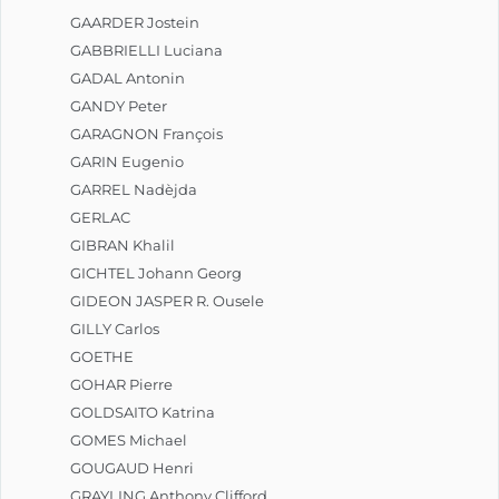
GAARDER Jostein
GABBRIELLI Luciana
GADAL Antonin
GANDY Peter
GARAGNON François
GARIN Eugenio
GARREL Nadèjda
GERLAC
GIBRAN Khalil
GICHTEL Johann Georg
GIDEON JASPER R. Ousele
GILLY Carlos
GOETHE
GOHAR Pierre
GOLDSAITO Katrina
GOMES Michael
GOUGAUD Henri
GRAYLING Anthony Clifford