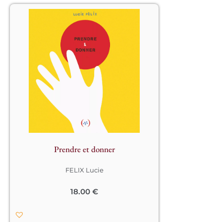
Partant d’un principe très simple et 
complètement interactif, ce livre qui 
s’adresse aux tout-petits propose de 
jouer pour découvrir la notion de 
contraire. À la première page, on 
demande à l’enfant de se saisir d’une 
forme en carton, un rond rouge, sous 
laquelle est écrit « prendre ». À la page 
suivante, on lit « donner » et l’enfant, 
en plaçant la forme dans 
l’emplacement prévu qui figure la 
paume d’une main, mime l’action de 
Prendre et donner
donner. Puis, la page suivante 
propose un carré rouge avec le verbe 
FELIX Lucie
« casser », en prenant la pièce, l’enfant 
se retrouve avec deux triangles dans 
les mains, puis vient « construire », et 
18.00
€
les deux triangles viennent s’insérer 
comme des toits de maison. Suivent 
les notions « ouvrir/fermer », 