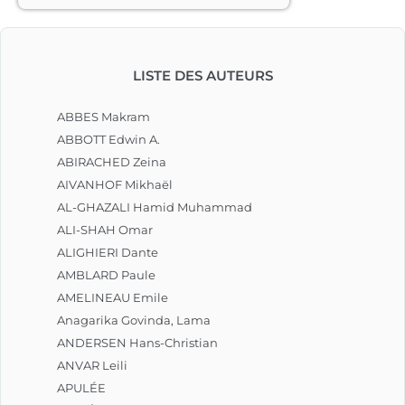
« apparaître/disparaître »…

À la fin du livre, surprise ! « Disperser » : 
on prend deux demi-cercles rouges, 
LISTE DES AUTEURS
puis « réunir », et on retrouve un rond 
rouge, qui est devenu une pomme… 
Un livre ludique et intelligent.								
ABBES Makram
ABBOTT Edwin A.
ABIRACHED Zeina
AIVANHOF Mikhaël
AL-GHAZALI Hamid Muhammad
ALI-SHAH Omar
ALIGHIERI Dante
AMBLARD Paule
AMELINEAU Emile
Anagarika Govinda, Lama
ANDERSEN Hans-Christian
ANVAR Leili
APULÉE