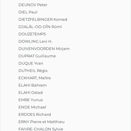
DEUNOV Peter
DIEL Paul
DIETZFELBINGER Konrad
DJALÂL-OD-DÎN Rûmî
DOUZETEMPS
DOWLING Levi H.
DUIVENVOORDEN Mirjam
DUPRAT Guillaume
DUQUE Yvan
DUTHEIL Régis
ECKHART, Maître
ELAHI Bahram
ELAHI Ostad
EMRE Yunus
ENDE Michael
ERDOES Richard
ERNY Pierre et Matthieu
FAIVRE-CHALON Sylvie