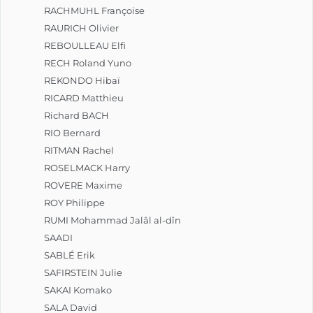
RACHMUHL Françoise
RAURICH Olivier
REBOULLEAU Elfi
RECH Roland Yuno
REKONDO Hibaï
RICARD Matthieu
Richard BACH
RIO Bernard
RITMAN Rachel
ROSELMACK Harry
ROVERE Maxime
ROY Philippe
RUMI Mohammad Jalâl al-dîn
SAADI
SABLÉ Erik
SAFIRSTEIN Julie
SAKAI Komako
SALA David