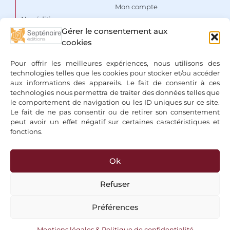
Mon compte
Nos éditions
Panier
Gérer le consentement aux
Auteurs
cookies
Liste de souhaits
Focus
Conditions Générales de
Pour offrir les meilleures expériences, nous utilisons des
Vente
Espace libraires
technologies telles que les cookies pour stocker et/ou accéder
aux informations des appareils. Le fait de consentir à ces
Mentions légales & Politique
Nous contacter
technologies nous permettra de traiter des données telles que
de confidentialité
le comportement de navigation ou les ID uniques sur ce site.
Le fait de ne pas consentir ou de retirer son consentement
peut avoir un effet négatif sur certaines caractéristiques et
fonctions.
Ok
+ Bancontact, Klarna, Paypal
Refuser
Préférences
Copyright 2026 © Editions du Septénaire, tous droits réservés
Mentions légales & Politique de confidentialité