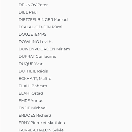
DEUNOV Peter
DIEL Paul
DIETZFELBINGER Konrad
DJALÂL-OD-DÎN Rûmî
DOUZETEMPS
DOWLING Levi H.
DUIVENVOORDEN Mirjam
DUPRAT Guillaume
DUQUE Yvan
DUTHEIL Régis
ECKHART, Maître
ELAHI Bahram
ELAHI Ostad
EMRE Yunus
ENDE Michael
ERDOES Richard
ERNY Pierre et Matthieu
FAIVRE-CHALON Sylvie