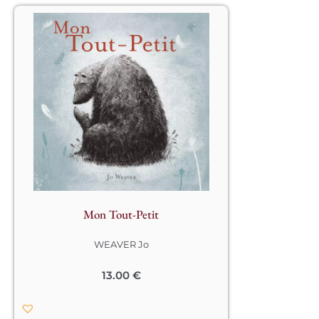
									Avec 
le printemps et ses premiers 
bourgeons, une nouvelle vie 
commence pour maman Ours et son 
ourson. L’heure est venue d’initier 
Tout-Petit au monde nouveau qui se 
dévoile au fil des saisons…								
Mon Tout-Petit
WEAVER Jo
13.00
€