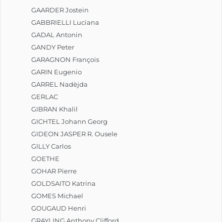
GAARDER Jostein
GABBRIELLI Luciana
GADAL Antonin
GANDY Peter
GARAGNON François
GARIN Eugenio
GARREL Nadèjda
GERLAC
GIBRAN Khalil
GICHTEL Johann Georg
GIDEON JASPER R. Ousele
GILLY Carlos
GOETHE
GOHAR Pierre
GOLDSAITO Katrina
GOMES Michael
GOUGAUD Henri
GRAYLING Anthony Clifford