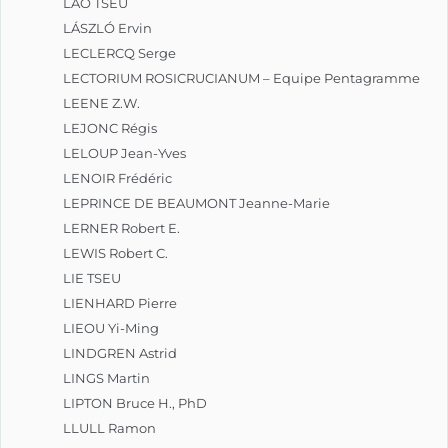
LAO TSEU
LÁSZLÓ Ervin
LECLERCQ Serge
LECTORIUM ROSICRUCIANUM – Equipe Pentagramme
LEENE Z.W.
LEJONC Régis
LELOUP Jean-Yves
LENOIR Frédéric
LEPRINCE DE BEAUMONT Jeanne-Marie
LERNER Robert E.
LEWIS Robert C.
LIE TSEU
LIENHARD Pierre
LIEOU Yi-Ming
LINDGREN Astrid
LINGS Martin
LIPTON Bruce H., PhD
LLULL Ramon