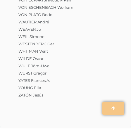
VON ESCHENBACH Wolfram
VON PLATO Bodo
WAUTIER André
WEAVER Jo
WEIL Simone
WESTENBERG Ger
WHITMAN Walt
WILDE Oscar
WULF Jörn-Uwe
WURST Gregor
YATES Frances A.
YOUNG Ella
ZATÓN Jesús