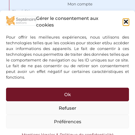
Mon compte
Nos éditions
Panier
Gérer le consentement aux
Auteurs
cookies
Liste de souhaits
Focus
Conditions Générales de
Pour offrir les meilleures expériences, nous utilisons des
Vente
Espace libraires
technologies telles que les cookies pour stocker et/ou accéder
aux informations des appareils. Le fait de consentir à ces
Mentions légales & Politique
Nous contacter
technologies nous permettra de traiter des données telles que
de confidentialité
le comportement de navigation ou les ID uniques sur ce site.
Le fait de ne pas consentir ou de retirer son consentement
peut avoir un effet négatif sur certaines caractéristiques et
fonctions.
Ok
+ Bancontact, Klarna, Paypal
Refuser
Préférences
Copyright 2026 © Editions du Septénaire, tous droits réservés
Mentions légales & Politique de confidentialité