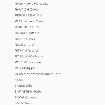
RACHMUHL Françoise
RAURICH Olivier
REBOULLEAU Elfi
RECH Roland Yuno
REKONDO Hibaï
RICARD Matthieu
Richard BACH
RIO Bernard
RITMAN Rachel
ROSELMACK Harry
ROVERE Maxime
ROY Philippe
RUMI Mohammad Jalâl al-dîn
SAADI
SABLÉ Erik
SAFIRSTEIN Julie
SAKAI Komako
SALA David