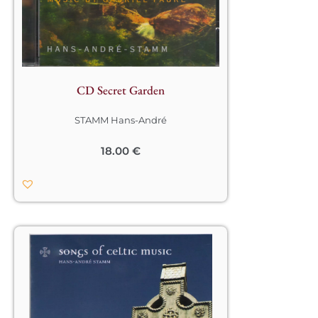
Gabriel Fauré d’exprimer le mieux son 
tempérament lyrique. Il mit en 
musique un bon nombre d’oeuvres 
de poètes de la fin du XIX ème siècle, 
principalement ceux de Verlaine 
essentiellement dédiés à l’amour,  à la 
nature et aux tourments 
CD Secret Garden
sentimentaux.								
STAMM Hans-André
18.00
€
Chants et musique celtes. L’héritage 
musical des peuples d’Irlande, 
d’Ecosse et de Bretagne a trouvé sa 