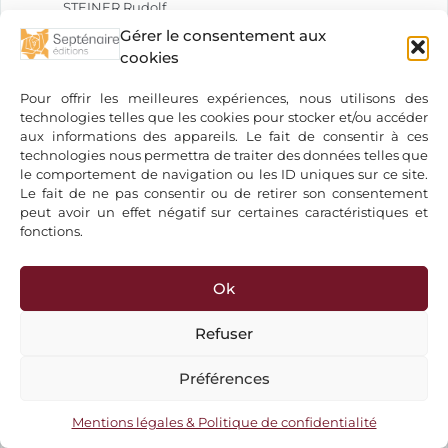
STEINER Rudolf
STEINSALTZ Adin
Gérer le consentement aux
cookies
STOLCIUS DE STOLZENBERG Daniel
STRAVINSKY Igor
Pour offrir les meilleures expériences, nous utilisons des
STREIT Jakob
technologies telles que les cookies pour stocker et/ou accéder
SUARÈS Carlo
aux informations des appareils. Le fait de consentir à ces
technologies nous permettra de traiter des données telles que
SÜNNER Rüdiger
le comportement de navigation ou les ID uniques sur ce site.
SURMELY Lise
Le fait de ne pas consentir ou de retirer son consentement
SUSO Henri
peut avoir un effet négatif sur certaines caractéristiques et
fonctions.
SZAC Murielle
TAGORE Rabindranath
TAJADOD Nahal
Ok
TAULER Jean
Refuser
TCHOUANG-TSEU
TÉBAULT Hubert
Préférences
TELLEGEN Toon
TERZANI Tiziano
Mentions légales & Politique de confidentialité
THIELLEMENT Pacôme