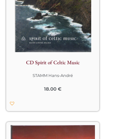
mélodie évoquant une mystique 
profonde. Les arrangements de 
Stamm sont étonnamment modernes 
et nous transportent avec aisance 
dans ces mondes antiques !								
CD Spirit of Celtic Music
STAMM Hans-André
18.00
€