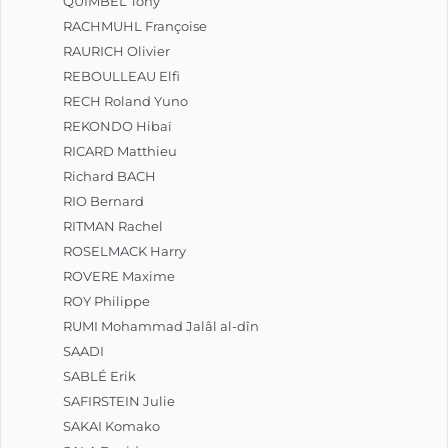
QUIMBEL Tony
RACHMUHL Françoise
RAURICH Olivier
REBOULLEAU Elfi
RECH Roland Yuno
REKONDO Hibaï
RICARD Matthieu
Richard BACH
RIO Bernard
RITMAN Rachel
ROSELMACK Harry
ROVERE Maxime
ROY Philippe
RUMI Mohammad Jalâl al-dîn
SAADI
SABLÉ Erik
SAFIRSTEIN Julie
SAKAI Komako