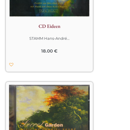
CD Eideen
STAMM Hans-André
…
18.00
€
Musique de Gabriel Fauré – 
Arrangements Hans-André Stamm

C’est la musique de chambre et ses 
fameuses chansons, qui permirent à 