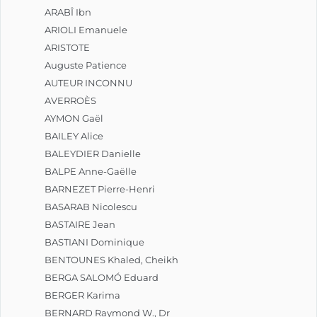
ARABÎ Ibn
Dès 1983 Stamm publie des 
ARIOLI Emanuele
propres compositions et 
ARISTOTE
arrangements pour orgue, musique 
de chambre et orchestre, et enregistre 
Auguste Patience
plusieurs CD.								
AUTEUR INCONNU
AVERROÈS
AYMON Gaël
BAILEY Alice
BALEYDIER Danielle
BALPE Anne-Gaëlle
BARNEZET Pierre-Henri
BASARAB Nicolescu
BASTAIRE Jean
BASTIANI Dominique
BENTOUNES Khaled, Cheikh
BERGA SALOMÓ Eduard
BERGER Karima
BERNARD Raymond W., Dr