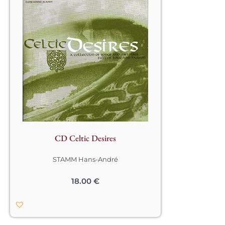
Chants et mélodies sur le thème de 
l’amour et de la passion qui raviront 
 les nostalgiques de la musique 
celtique.

La poésie celtique admirablement 
traduite par des compositions 
originales de Hans André Stamm et 
des musiques traditionnelles.								
CD Celtic Desires
STAMM Hans-André
18.00
€