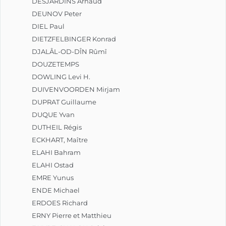
DESJARDINS Arnaud
DEUNOV Peter
DIEL Paul
DIETZFELBINGER Konrad
DJALÂL-OD-DÎN Rûmî
DOUZETEMPS
DOWLING Levi H.
DUIVENVOORDEN Mirjam
DUPRAT Guillaume
DUQUE Yvan
DUTHEIL Régis
ECKHART, Maître
ELAHI Bahram
ELAHI Ostad
EMRE Yunus
ENDE Michael
ERDOES Richard
ERNY Pierre et Matthieu