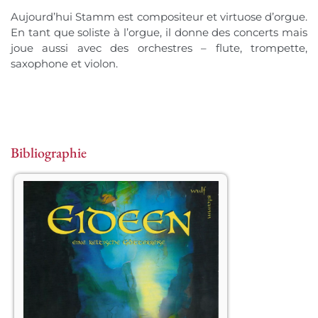
Aujourd’hui Stamm est compositeur et virtuose d’orgue.
En tant que soliste à l’orgue, il donne des concerts mais
joue aussi avec des orchestres – flute, trompette,
saxophone et violon.
Bibliographie
									Jörn-
Uwe Wulf – Zeit für Märchen –

Extraits choisis parmi les plus beaux 
contes initiatiques irlandais, et mis en 
musique par Hans-André Stamm. En 
langue allemande.								