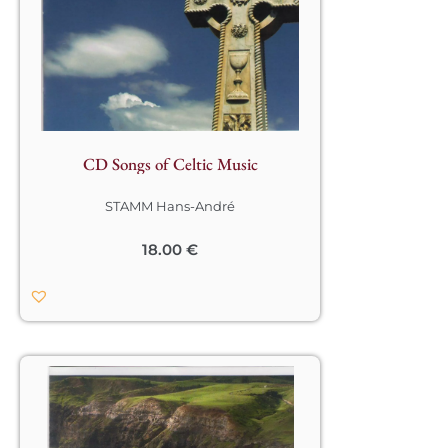
place dans la musique européenne. 
La richesse de leur musique et leurs 
chants témoigne d’une grande 
sensibilité mystique.

Trois mélodies sont interprétées par 
un chœur et deux autres en solo.

Les instruments choisis veillent à 
CD Songs of Celtic Music
traduire le caractère à la fois méditatif 
et folklorique de l’œuvre : harpe 
STAMM Hans-André
celtique, flûte irlandaise.

Les mélodies ont la caractéristique de 
18.00
€
faire appel à un souvenir profond, 
lointain, propre à chaque homme et 
en même temps de lui apporter le 
réconfort s’y rapportant.								
									Des 
ballades celtiques qui nous touchent 
par leur simplicité, leur beauté et leur 