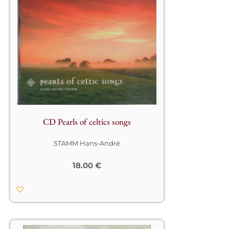
Ballades irlandaises et musiques 
écossaises admirablement 
interprétées.								
CD Pearls of celtics songs
STAMM Hans-André
18.00
€