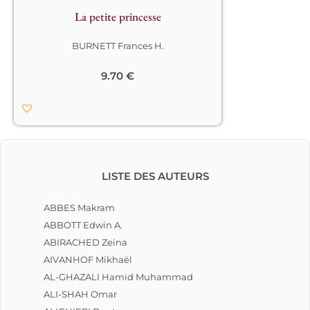
se présente, porteur d’une terrible 
La petite princesse
nouvelle qui va bouleverser la vie de 
la fillette…

BURNETT Frances H.
Découvrez le destin bouleversant et 
mouvementé d’une héroïne 
9.70
€
courageuse. Un roman inoubliable 
devenu un classique.								
LISTE DES AUTEURS
ABBES Makram
ABBOTT Edwin A.
ABIRACHED Zeina
AIVANHOF Mikhaël
AL-GHAZALI Hamid Muhammad
ALI-SHAH Omar