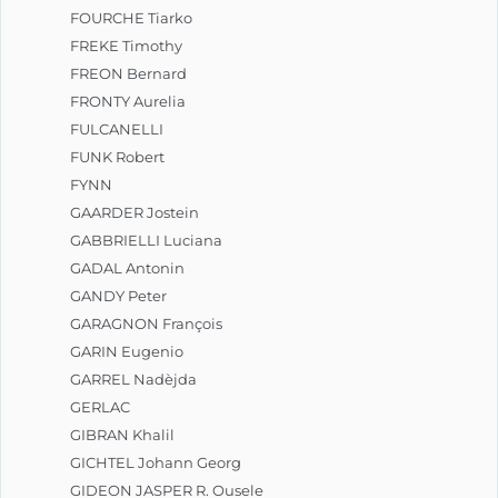
FOURCHE Tiarko
FREKE Timothy
FREON Bernard
FRONTY Aurelia
FULCANELLI
FUNK Robert
FYNN
GAARDER Jostein
GABBRIELLI Luciana
GADAL Antonin
GANDY Peter
GARAGNON François
GARIN Eugenio
GARREL Nadèjda
GERLAC
GIBRAN Khalil
GICHTEL Johann Georg
GIDEON JASPER R. Ousele