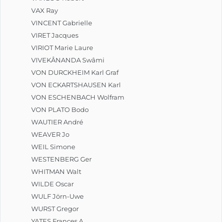
VAX Ray
VINCENT Gabrielle
VIRET Jacques
VIRIOT Marie Laure
VIVEKÂNANDA Swâmi
VON DURCKHEIM Karl Graf
VON ECKARTSHAUSEN Karl
VON ESCHENBACH Wolfram
VON PLATO Bodo
WAUTIER André
WEAVER Jo
WEIL Simone
WESTENBERG Ger
WHITMAN Walt
WILDE Oscar
WULF Jörn-Uwe
WURST Gregor
YATES Frances A.