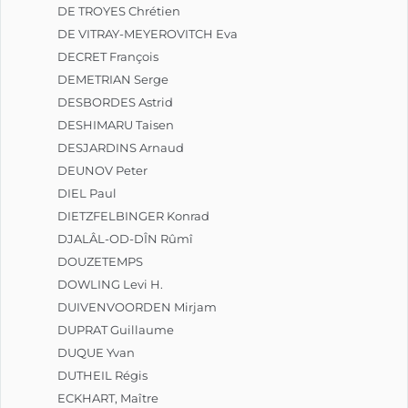
DE TROYES Chrétien
DE VITRAY-MEYEROVITCH Eva
DECRET François
DEMETRIAN Serge
DESBORDES Astrid
DESHIMARU Taisen
DESJARDINS Arnaud
DEUNOV Peter
DIEL Paul
DIETZFELBINGER Konrad
DJALÂL-OD-DÎN Rûmî
DOUZETEMPS
DOWLING Levi H.
DUIVENVOORDEN Mirjam
DUPRAT Guillaume
DUQUE Yvan
DUTHEIL Régis
ECKHART, Maître