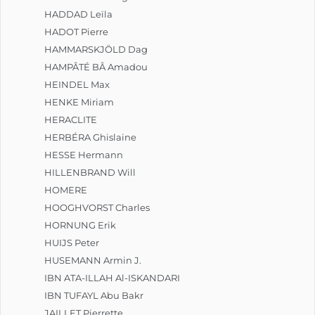
HADDAD Leïla
HADOT Pierre
HAMMARSKJÖLD Dag
HAMPÂTÉ BÂ Amadou
HEINDEL Max
HENKE Miriam
HERACLITE
HERBÉRA Ghislaine
HESSE Hermann
HILLENBRAND Will
HOMERE
HOOGHVORST Charles
HORNUNG Erik
HUIJS Peter
HUSEMANN Armin J.
IBN ATA-ILLAH Al-ISKANDARI
IBN TUFAYL Abu Bakr
JAILLET Pierrette