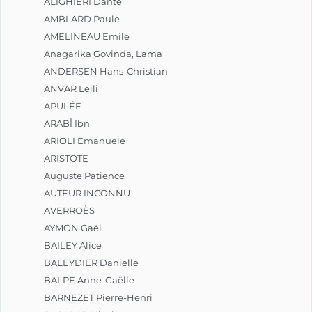
ALIGHIERI Dante
AMBLARD Paule
AMELINEAU Emile
Anagarika Govinda, Lama
ANDERSEN Hans-Christian
ANVAR Leili
APULÉE
ARABÎ Ibn
ARIOLI Emanuele
ARISTOTE
Auguste Patience
AUTEUR INCONNU
AVERROÈS
AYMON Gaël
BAILEY Alice
BALEYDIER Danielle
BALPE Anne-Gaëlle
BARNEZET Pierre-Henri