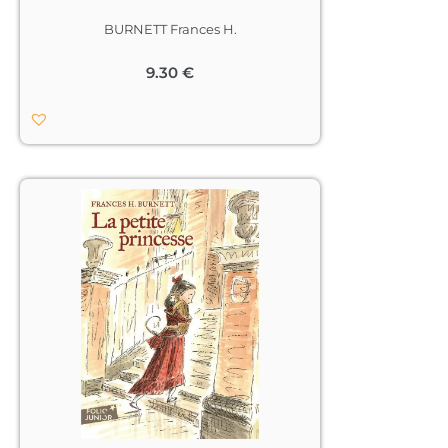
BURNETT Frances H.
9.30
€
									Sara 
Crewe, fille unique et choyée d’un 
riche Anglais installé aux Indes, vient 
parfaire son éducation dans un 
pensionnat, à Londres. Sa générosité, 
son intelligence et ses talents de 
conteuse lui valent quelques amitiés 
fidèles… et de solides rancunes.

Le jour de l’anniversaire de Sara, une 
fête somptueuse se prépare à la 
pension. Mais un homme vêtu de noir 