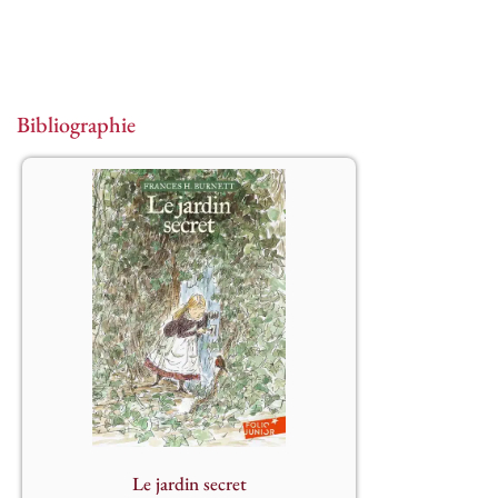
Bibliographie
Privée d’affection, Mary Lennox n’a 
jamais appris, dans son extrême 
solitude, à sourire ni à aimer. À la mort 
de ses parents, emportés par une 
épidémie de choléra, Mary quitte son 
Inde natale. Exilée dans le manoir 
anglais d’un oncle toujours absent, 
Mary trouve du réconfort dans 
l’amitié. Elle va partager, avec Dickon 
et le rouge-gorge, un merveilleux 
secret : un jardin oublié de tous, dont 
la clef, comme par magie, ouvre aussi 
Le jardin secret
la porte des cœurs…								