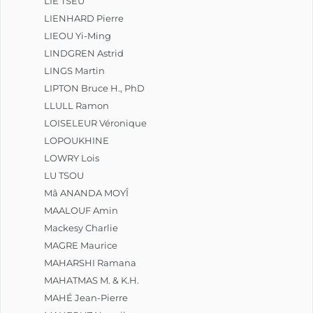
LIE TSEU
LIENHARD Pierre
LIEOU Yi-Ming
LINDGREN Astrid
LINGS Martin
LIPTON Bruce H., PhD
LLULL Ramon
LOISELEUR Véronique
LOPOUKHINE
LOWRY Lois
LU TSOU
Mâ ANANDA MOYÎ
MAALOUF Amin
Mackesy Charlie
MAGRE Maurice
MAHARSHI Ramana
MAHATMAS M. & K.H.
MAHÉ Jean-Pierre