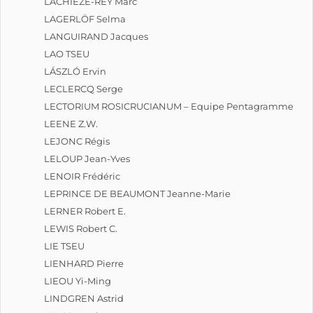
LACHIEZE-REY Marc
LAGERLÖF Selma
LANGUIRAND Jacques
LAO TSEU
LÁSZLÓ Ervin
LECLERCQ Serge
LECTORIUM ROSICRUCIANUM – Equipe Pentagramme
LEENE Z.W.
LEJONC Régis
LELOUP Jean-Yves
LENOIR Frédéric
LEPRINCE DE BEAUMONT Jeanne-Marie
LERNER Robert E.
LEWIS Robert C.
LIE TSEU
LIENHARD Pierre
LIEOU Yi-Ming
LINDGREN Astrid