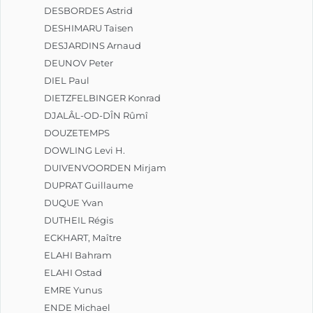
DESBORDES Astrid
DESHIMARU Taisen
DESJARDINS Arnaud
DEUNOV Peter
DIEL Paul
DIETZFELBINGER Konrad
DJALÂL-OD-DÎN Rûmî
DOUZETEMPS
DOWLING Levi H.
DUIVENVOORDEN Mirjam
DUPRAT Guillaume
DUQUE Yvan
DUTHEIL Régis
ECKHART, Maître
ELAHI Bahram
ELAHI Ostad
EMRE Yunus
ENDE Michael