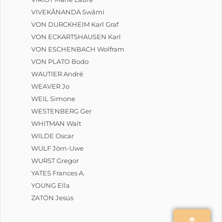
VIVEKÂNANDA Swâmi
VON DURCKHEIM Karl Graf
VON ECKARTSHAUSEN Karl
VON ESCHENBACH Wolfram
VON PLATO Bodo
WAUTIER André
WEAVER Jo
WEIL Simone
WESTENBERG Ger
WHITMAN Walt
WILDE Oscar
WULF Jörn-Uwe
WURST Gregor
YATES Frances A.
YOUNG Ella
ZATÓN Jesús