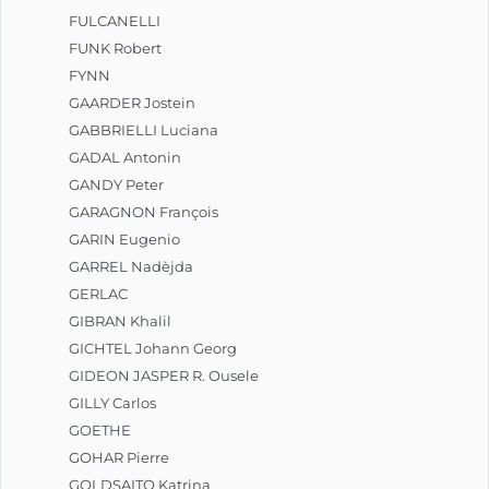
FULCANELLI
FUNK Robert
FYNN
GAARDER Jostein
GABBRIELLI Luciana
GADAL Antonin
GANDY Peter
GARAGNON François
GARIN Eugenio
GARREL Nadèjda
GERLAC
GIBRAN Khalil
GICHTEL Johann Georg
GIDEON JASPER R. Ousele
GILLY Carlos
GOETHE
GOHAR Pierre
GOLDSAITO Katrina