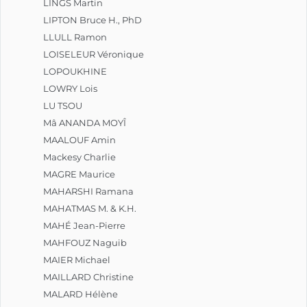
LINGS Martin
LIPTON Bruce H., PhD
LLULL Ramon
LOISELEUR Véronique
LOPOUKHINE
LOWRY Lois
LU TSOU
Mâ ANANDA MOYÎ
MAALOUF Amin
Mackesy Charlie
MAGRE Maurice
MAHARSHI Ramana
MAHATMAS M. & K.H.
MAHÉ Jean-Pierre
MAHFOUZ Naguib
MAIER Michael
MAILLARD Christine
MALARD Hélène