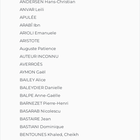
ANDERSEN Hans-Christian
ANVAR Leili
Au travers de récits, documents 
APULÉE
historiques et images dont il faut 
déchiffrer le sens, le lecteur partage ici 
ARABÎ Ibn
une quête passionnante sur les traces 
ARIOLI Emanuele
d’un des plus grands initiés de 
ARISTOTE
l’occident : Christian Rose-Croix.								
Auguste Patience
AUTEUR INCONNU
AVERROÈS
AYMON Gaël
BAILEY Alice
BALEYDIER Danielle
BALPE Anne-Gaëlle
BARNEZET Pierre-Henri
BASARAB Nicolescu
BASTAIRE Jean
BASTIANI Dominique
BENTOUNES Khaled, Cheikh