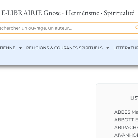
E-LIBRAIRIE Gnose · Hermétisme · Spiritualité
Se
rch
TIENNE
RELIGIONS & COURANTS SPIRITUELS
LITTÉRATU
LI
ABBES M
ABBOTT E
ABIRACHE
AIVANHOF