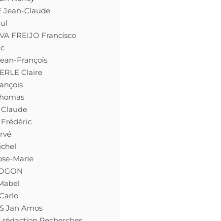
 Jean-Claude
ul
A FREIJO Francisco
ic
ean-François
RLE Claire
ançois
Thomas
Claude
Frédéric
rvé
chel
se-Marie
 LOGON
Mabel
Carlo
 Jan Amos
 rédaction Recherches