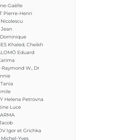
ne-Gaëlle
 Pierre-Henri
Nicolescu
 Jean
 Dominique
S Khaled, Cheikh
ALOMÓ Eduard
arima
Raymond W., Dr
nnie
Tania
mile
Y Helena Petrovna
ine Luce
HARMA
Jacob
 Igor et Grichka
Michel-Yves