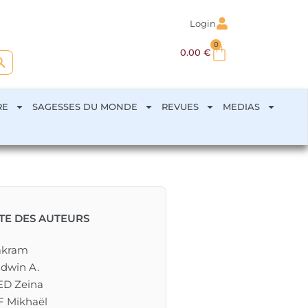
Login
0
arch Button
0.00
€
RE
SAGESSES DU MONDE
REVUES
MEDIAS
STE DES AUTEURS
akram
dwin A.
D Zeina
 Mikhaël