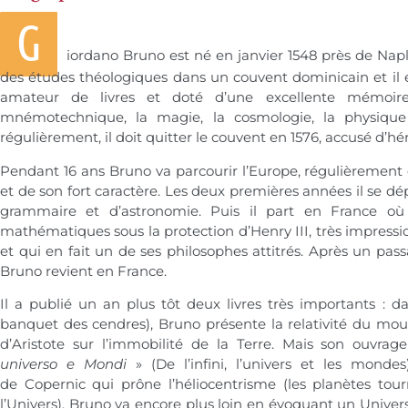
G
iordano Bruno est né en janvier 1548 près de Naples 
des études théologiques dans un couvent dominicain et il 
amateur de livres et doté d’une excellente mémoire,
mnémotechnique, la magie, la
cosmologie
, la
physique
régulièrement, il doit quitter le couvent en 1576, accusé d’hér
Pendant 16 ans Bruno va parcourir l’Europe, régulièrement 
et de son fort caractère. Les deux premières années il se dép
grammaire et d’astronomie. Puis il part en France où 
mathématiques sous la protection d’Henry III, très impress
et qui en fait un de ses philosophes attitrés. Après un pas
Bruno revient en France.
Il a publié un an plus tôt deux livres très importants : 
banquet des cendres), Bruno présente la relativité du mo
d’
Aristote
sur l’immobilité de la
Terre
. Mais son ouvrage
universo e Mondi
» (De l’infini, l’
univers
et les mondes)
de
Copernic
qui prône l’héliocentrisme (les planètes to
l’Univers), Bruno va encore plus loin en évoquant un Univers 