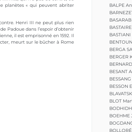
BALPE An
e planètes « qui peuvent abriter
BARNEZET
BASARAB 
contre. Henri III ne peut plus rien
BASTAIRE
 de Padoue dans l’espoir d’obtenir
BASTIANI
nne, il est emprisonné en 1592. Il
racter, meurt sur le bûcher à Rome
BENTOUNE
BERGA S
BERGER K
BERNARD 
BESANT A
BESSANG 
BESSON E
BLAVATSK
BLOT Mart
BODHID
BOEHME 
BOGDANOV
BOLLORÉ 