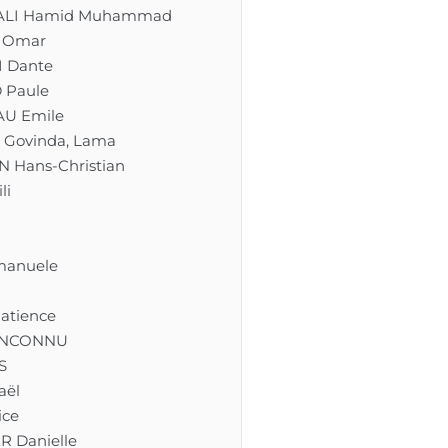
ALI Hamid Muhammad
 Omar
I Dante
 Paule
U Emile
 Govinda, Lama
 Hans-Christian
li
n
manuele
atience
INCONNU
S
aël
ice
 Danielle