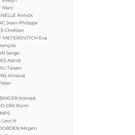
 Evelyn
 Marc
NELLE Annick
C Jean-Philippe
S Chrétien
Y-MEYEROVITCH Eva
rançois
N Serge
S Astrid
U Taisen
NS Arnaud
eter
BINGER Konrad
D-DÎN Rûmî
MPS
Levi H.
OORDEN Mirjam