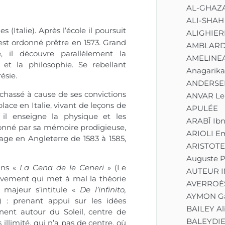
AL-GHAZ
ALI-SHAH
(Italie). Après l’école il poursuit
ALIGHIER
est ordonné prêtre en 1573. Grand
AMBLARD
 il découvre parallèlement la
AMELINEA
et la philosophie. Se rebellant
Anagarika
ésie.
ANDERSEN
chassé à cause de ses convictions
ANVAR Lei
lace en Italie, vivant de leçons de
APULÉE
il enseigne la physique et les
ARABÎ Ib
ionné par sa mémoire prodigieuse,
ARIOLI E
sage en Angleterre de 1583 à 1585,
ARISTOTE
Auguste P
dans «
La Cena de le Ceneri
» (Le
AUTEUR 
uvement qui met à mal la théorie
AVERROÈ
 majeur s’intitule «
De l’infinito,
AYMON G
 : prenant appui sur les idées
BAILEY Al
urnent autour du
Soleil
, centre de
BALEYDIER
illimité, qui n’a pas de centre, où