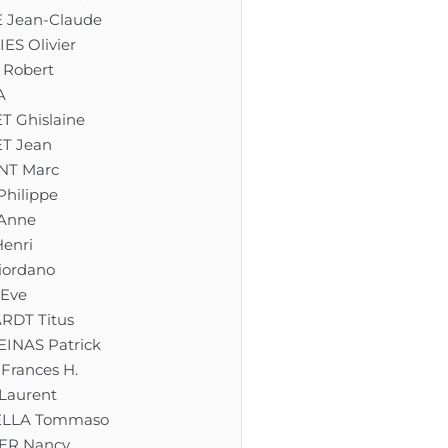
Jean-Claude
S Olivier
Robert
A
 Ghislaine
T Jean
NT Marc
hilippe
Anne
enri
ordano
Eve
DT Titus
INAS Patrick
Frances H.
aurent
LLA Tommaso
ER Nancy