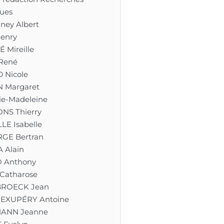
ues
ney Albert
enry
 Mireille
René
Nicole
 Margaret
ie-Madeleine
NS Thierry
LE Isabelle
RGE Bertran
 Alain
 Anthony
Catharose
BROECK Jean
-EXUPÉRY Antoine
ANN Jeanne