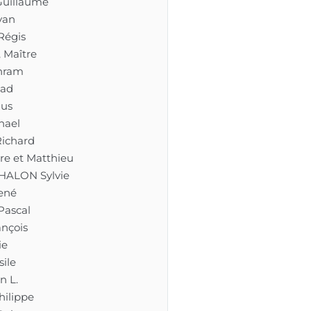
uillaume
van
Régis
 Maître
hram
tad
us
hael
ichard
re et Matthieu
HALON Sylvie
ené
Pascal
nçois
ie
ile
n L.
hilippe