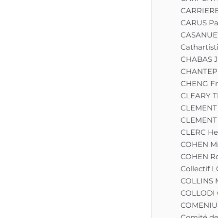
CARRIERE
CARUS Pa
CASANUEV
Cathartist
CHABAS J
CHANTEPE
CHENG Fr
CLEARY 
CLEMENT 
CLEMENT 
CLERC He
COHEN Mi
COHEN Ro
Collectif
COLLINS 
COLLODI 
COMENIUS
Comité de