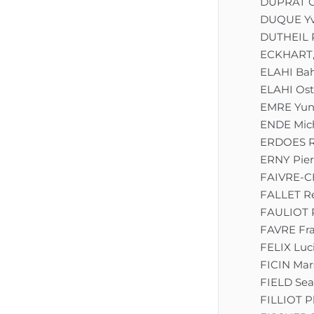
DUPRAT G
DUQUE Y
DUTHEIL 
ECKHART,
ELAHI Ba
ELAHI Os
EMRE Yun
ENDE Mic
ERDOES R
ERNY Pier
FAIVRE-C
FALLET R
FAULIOT 
FAVRE Fra
FELIX Luc
FICIN Mars
FIELD Sea
FILLIOT P