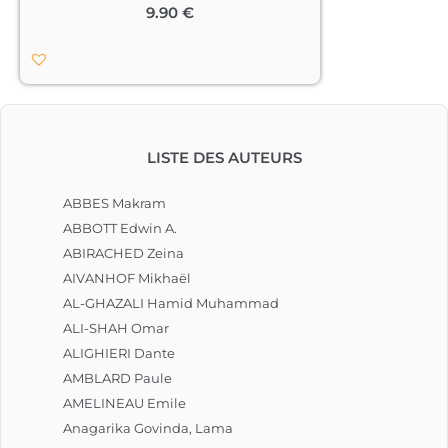
« Lis ce livre, chercheur, tu sauras où 
9.90
€
aller, dis le poète. Savoure-le 
longtemps et tu seras nourri.

Car il a de quoi t’étonner. Tu le lis une 
fois et tu crois le connaître, mais non ! 
Lis-le cent fois, cent merveilles 
nouvelles ébahiront ton œil. »

LISTE DES AUTEURS
La conférence des oiseaux est un de 
ces livres qui se savourent et se 
ABBES Makram
fréquentent comme des amis 
ABBOTT Edwin A.
nourriciers.								
ABIRACHED Zeina
AIVANHOF Mikhaël
AL-GHAZALI Hamid Muhammad
ALI-SHAH Omar
ALIGHIERI Dante
AMBLARD Paule
AMELINEAU Emile
Anagarika Govinda, Lama