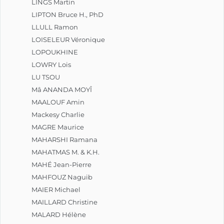
LINGS Martin
LIPTON Bruce H., PhD
LLULL Ramon
LOISELEUR Véronique
LOPOUKHINE
LOWRY Lois
LU TSOU
Mâ ANANDA MOYÎ
MAALOUF Amin
Mackesy Charlie
MAGRE Maurice
MAHARSHI Ramana
MAHATMAS M. & K.H.
MAHÉ Jean-Pierre
MAHFOUZ Naguib
MAIER Michael
MAILLARD Christine
MALARD Hélène