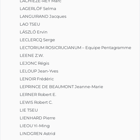
LACHIEZE-REY Marc
LAGERLÖF Selma
LANGUIRAND Jacques
LAO TSEU
LÁSZLÓ Ervin
LECLERCQ Serge
LECTORIUM ROSICRUCIANUM – Equipe Pentagramme
LEENE Z.W.
LEJONC Régis
LELOUP Jean-Yves
LENOIR Frédéric
LEPRINCE DE BEAUMONT Jeanne-Marie
LERNER Robert E.
LEWIS Robert C.
LIE TSEU
LIENHARD Pierre
LIEOU Yi-Ming
LINDGREN Astrid