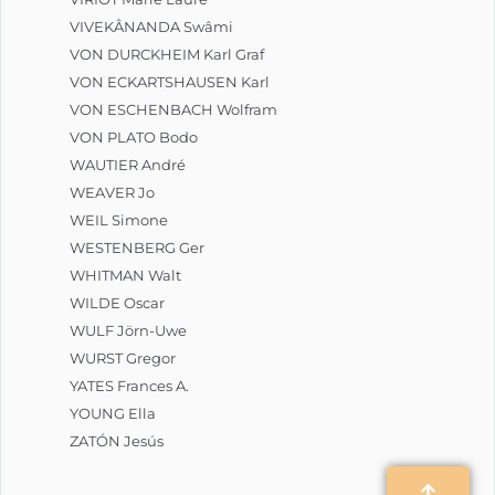
VIVEKÂNANDA Swâmi
VON DURCKHEIM Karl Graf
VON ECKARTSHAUSEN Karl
VON ESCHENBACH Wolfram
VON PLATO Bodo
WAUTIER André
WEAVER Jo
WEIL Simone
WESTENBERG Ger
WHITMAN Walt
WILDE Oscar
WULF Jörn-Uwe
WURST Gregor
YATES Frances A.
YOUNG Ella
ZATÓN Jesús