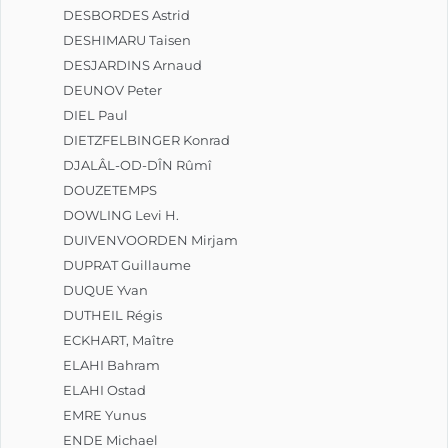
DESBORDES Astrid
DESHIMARU Taisen
DESJARDINS Arnaud
DEUNOV Peter
DIEL Paul
DIETZFELBINGER Konrad
DJALÂL-OD-DÎN Rûmî
DOUZETEMPS
DOWLING Levi H.
DUIVENVOORDEN Mirjam
DUPRAT Guillaume
DUQUE Yvan
DUTHEIL Régis
ECKHART, Maître
ELAHI Bahram
ELAHI Ostad
EMRE Yunus
ENDE Michael