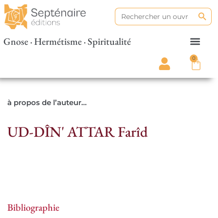
Search
Search
for:
Gnose · Hermétisme · Spiritualité
0
à propos de l’auteur…
UD-DÎN' ATTAR Farîd
Bibliographie