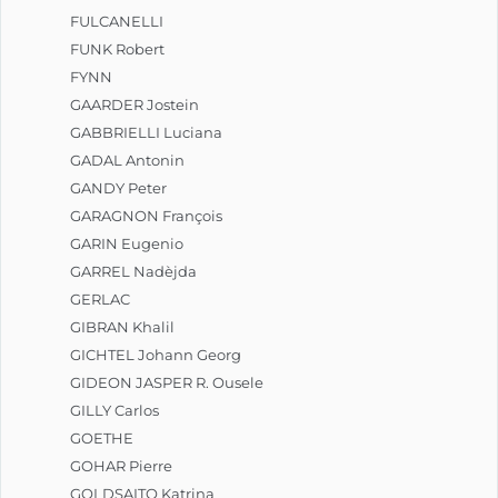
FULCANELLI
FUNK Robert
FYNN
GAARDER Jostein
GABBRIELLI Luciana
GADAL Antonin
GANDY Peter
GARAGNON François
GARIN Eugenio
GARREL Nadèjda
GERLAC
GIBRAN Khalil
GICHTEL Johann Georg
GIDEON JASPER R. Ousele
GILLY Carlos
GOETHE
GOHAR Pierre
GOLDSAITO Katrina