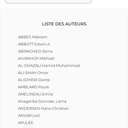
Roman initiatique moderne et 
réaliste, L’Appel de l’Autre Rive invite 
à la réflexion et s’adresse à toute 
personne en quête de sens, 
LISTE DES AUTEURS
spirituellement sensible, quels que 
soient sa culture et son parcours de 
vie.								
ABBES Makram
ABBOTT Edwin A.
ABIRACHED Zeina
AIVANHOF Mikhaël
AL-GHAZALI Hamid Muhammad
ALI-SHAH Omar
ALIGHIERI Dante
AMBLARD Paule
AMELINEAU Emile
Anagarika Govinda, Lama
ANDERSEN Hans-Christian
ANVAR Leili
APULÉE