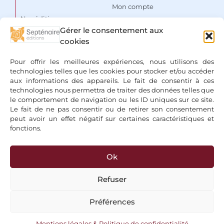
Mon compte
Nos éditions
Panier
Gérer le consentement aux
Auteurs
cookies
Liste de souhaits
Focus
Conditions Générales de
Pour offrir les meilleures expériences, nous utilisons des
Vente
Espace libraires
technologies telles que les cookies pour stocker et/ou accéder
aux informations des appareils. Le fait de consentir à ces
Mentions légales & Politique
Nous contacter
technologies nous permettra de traiter des données telles que
de confidentialité
le comportement de navigation ou les ID uniques sur ce site.
Le fait de ne pas consentir ou de retirer son consentement
peut avoir un effet négatif sur certaines caractéristiques et
fonctions.
Ok
+ Bancontact, Klarna, Paypal
Refuser
Préférences
Copyright 2026 © Editions du Septénaire, tous droits réservés
Mentions légales & Politique de confidentialité