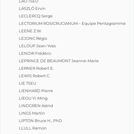
LAO TSEU
LÁSZLÓ Ervin
LECLERCQ Serge
LECTORIUM ROSICRUCIANUM – Equipe Pentagramme
LEENE Z.W.
LEJONC Régis
LELOUP Jean-Yves
LENOIR Frédéric
LEPRINCE DE BEAUMONT Jeanne-Marie
LERNER Robert E.
LEWIS Robert C.
LIE TSEU
LIENHARD Pierre
LIEOU Yi-Ming
LINDGREN Astrid
LINGS Martin
LIPTON Bruce H., PhD
LLULL Ramon