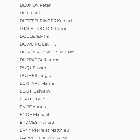
DEUNOV Peter
DIEL Paul
DIETZFELBINGER Konrad
DJALÂL-OD-DÎN Rûmî
DOUZETEMPS
DOWLING Levi H.
DUIVENVOORDEN Mirjam
DUPRAT Guillaume
DUQUE Yvan
DUTHEIL Régis
ECKHART, Maître
ELAHI Bahram
ELAHI Ostad
EMRE Yunus
ENDE Michael
ERDOES Richard
ERNY Pierre et Matthieu
FAIVRE-CHALON Sylvie