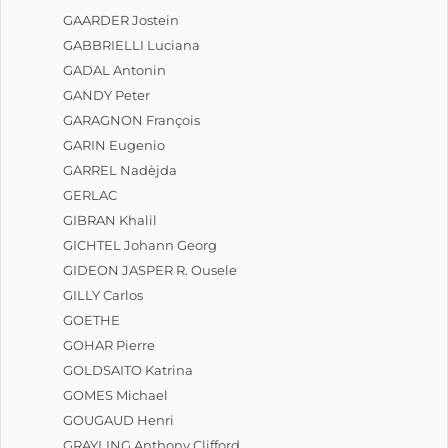
GAARDER Jostein
GABBRIELLI Luciana
GADAL Antonin
GANDY Peter
GARAGNON François
GARIN Eugenio
GARREL Nadèjda
GERLAC
GIBRAN Khalil
GICHTEL Johann Georg
GIDEON JASPER R. Ousele
GILLY Carlos
GOETHE
GOHAR Pierre
GOLDSAITO Katrina
GOMES Michael
GOUGAUD Henri
GRAYLING Anthony Clifford