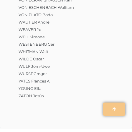
VON ESCHENBACH Wolfram
VON PLATO Bodo
WAUTIER André
WEAVER Jo
WEIL Simone
WESTENBERG Ger
WHITMAN Walt
WILDE Oscar
WULF Jörn-Uwe
WURST Gregor
YATES Frances A.
YOUNG Ella
ZATÓN Jesús