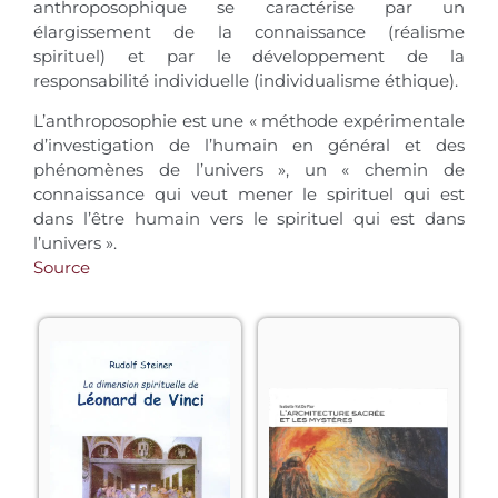
anthroposophique se caractérise par un
élargissement de la connaissance (réalisme
spirituel) et par le développement de la
responsabilité individuelle (individualisme éthique).
L’anthroposophie est une « méthode expérimentale
d’investigation de l’humain en général et des
phénomènes de l’univers », un « chemin de
connaissance qui veut mener le spirituel qui est
dans l’être humain vers le spirituel qui est dans
l’univers ».
Source
« Qui ne connaît la 
L’architecture sacrée 
célèbre Cène mille et 
accompagne le 
mille fois reproduite ? 
développement des 
Et qui, la connaissant, 
civilisations qui se 
ne s’est étonné de 
sont succédé depuis 
l’idée-force qui 
les origines de 