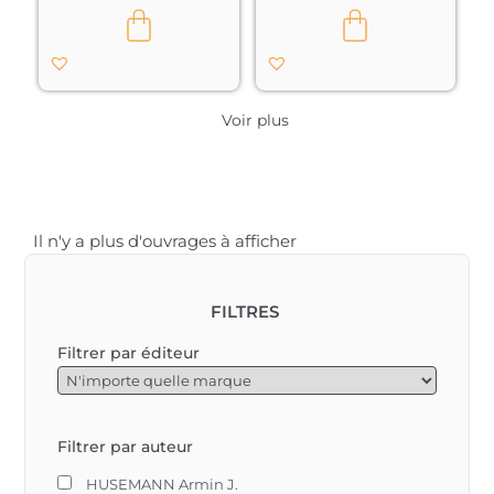
initiatiques de 
de l’esprit de se 
quelques 
heurter à toutes 
personnalités 
sortes de 
exemple de 
contradictions qui 
Thomasius, Capésius 
pèsent sur leur vie 
et Strader

intérieure et qu’il 
Voir plus
– La force 
importe de balayer.

purificatrice de la 
pensée								
L’approfondissement 
cognitif que permet 
l’anthroposophie 
Il n'y a plus d'ouvrages à afficher
comprend aussi la 
connaissance du 
Christ, celle de 
l’impulsion, 
FILTRES
importantes entre 
toutes, qui a marqué 
Filtrer par éditeur
le début de notre ère, 
et que nous avons 
nommée l’impulsion 
du Christ. »								
Filtrer par auteur
HUSEMANN Armin J.