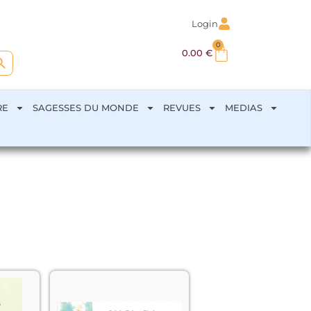
Login
0
arch Button
0.00
€
RE
SAGESSES DU MONDE
REVUES
MEDIAS