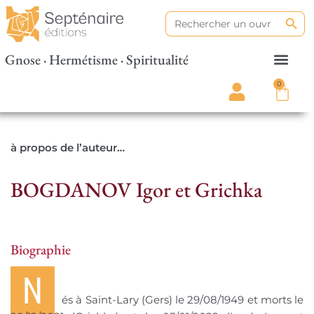
Search
Search
for:
Gnose · Hermétisme · Spiritualité
0
à propos de l’auteur…
BOGDANOV Igor et Grichka
Biographie
N
és à Saint-Lary (Gers) le 29/08/1949 et morts le