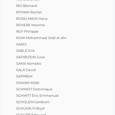
RIO Bernard
RITMAN Rachel
ROSELMACK Harry
ROVERE Maxime
ROY Philippe
RUMI Mohammad Jalâl al-dîn
SAADI
SABLÉ Erik
SAFIRSTEIN Julie
SAKAI Komako
SALA David
SATPREM
SAWAKI Kôdô
SCHMIDT Dominique
SCHMITT Éric-Emmanuel
SCHOLEM Gershom
SCHUON Frithjof
SCHURÉ Edouard