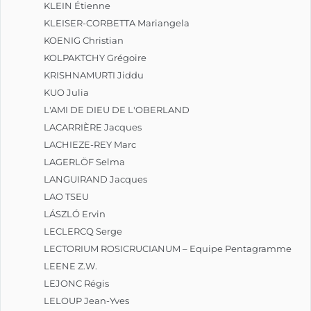
KLEIN Étienne
KLEISER-CORBETTA Mariangela
KOENIG Christian
KOLPAKTCHY Grégoire
KRISHNAMURTI Jiddu
KUO Julia
L'AMI DE DIEU DE L'OBERLAND
LACARRIÈRE Jacques
LACHIEZE-REY Marc
LAGERLÖF Selma
LANGUIRAND Jacques
LAO TSEU
LÁSZLÓ Ervin
LECLERCQ Serge
LECTORIUM ROSICRUCIANUM – Equipe Pentagramme
LEENE Z.W.
LEJONC Régis
LELOUP Jean-Yves