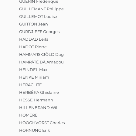
GUÉRIN Frédérique
GUILLEMANT Philippe
GUILLEMOT Louise
GUITTON Jean
GURDJIEFF Georges I.
HADDAD Leïla
HADOT Pierre
HAMMARSKJÖLD Dag
HAMPÂTÉ BÂ Amadou
HEINDEL Max
HENKE Miriam
HERACLITE
HERBÉRA Ghislaine
HESSE Hermann
HILLENBRAND Will
HOMERE
HOOGHVORST Charles
HORNUNG Erik