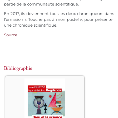
partie de la communauté scientifique.
En 2017, ils deviennent tous les deux chroniqueurs dans
l’émission « Touche pas à mon poste! », pour présenter
une chronique scientifique.
Source
Bibliographie
									A-t-
on le droit de penser ensemble Dieu 
et la science ? De dépasser le conflit 
entre le croyant – pour qui Dieu n’est 
ni démontrable, ni calculable – et le 
savant – pour qui Dieu n’est même 