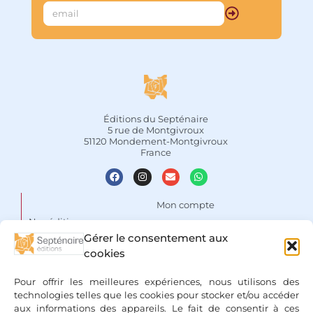
Éditions du Septénaire
5 rue de Montgivroux
51120 Mondement-Montgivroux
France
Mon compte
Nos éditions
Panier
Gérer le consentement aux
Auteurs
cookies
Liste de souhaits
Focus
Conditions Générales de
Pour offrir les meilleures expériences, nous utilisons des
Vente
Espace libraires
technologies telles que les cookies pour stocker et/ou accéder
aux informations des appareils. Le fait de consentir à ces
Mentions légales & Politique