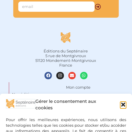
Éditions du Septénaire
5 rue de Montgivroux
51120 Mondement-Montgivroux
France
Mon compte
Nos éditions
Panier
Gérer le consentement aux
Auteurs
cookies
Liste de souhaits
Focus
Conditions Générales de
Pour offrir les meilleures expériences, nous utilisons des
Vente
Espace libraires
technologies telles que les cookies pour stocker et/ou accéder
aux informations des appareils. Le fait de consentir à ces