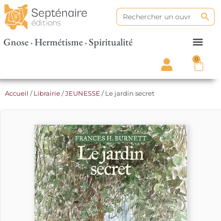
Search
Search
for:
Gnose · Hermétisme · Spiritualité
0
Accueil
/
Librairie
/
JEUNESSE
/ Le jardin secret