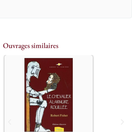
Ouvrages similaires
Edition illustrée

Il y a fort longtemps, un vaillant 
chevalier combattait les méchants, 
tuait des dragons et sauvait les 
demoiselles en détresse. Il se croyait 
bon, gentil et plein d’amour. Il était 
très fier de sa magnifique armure qui 
brillait de mille feux, et ne la quittait 
jamais, même pour dormir. 