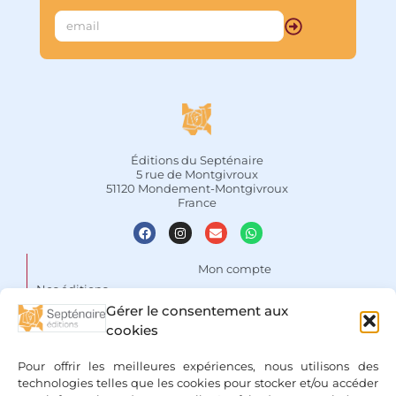
Ce voyage à travers les âges, qui puise 
ses références aux sources 
mythologiques et légendaires celtes, 
donne de puissantes clés 
d’interprétation du monde et offre la 
vision d’un avenir empreint de 
sagesse.								
Éditions du Septénaire
5 rue de Montgivroux
51120 Mondement-Montgivroux
France
Mon compte
Nos éditions
Panier
Gérer le consentement aux
Auteurs
Liste de souhaits
cookies
Focus
Conditions Générales de
Pour offrir les meilleures expériences, nous utilisons des
Vente
Espace libraires
technologies telles que les cookies pour stocker et/ou accéder