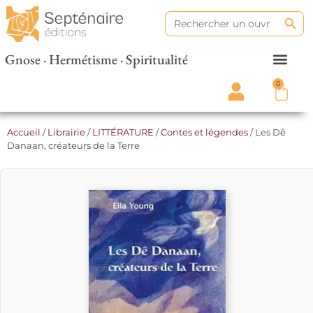
Search
Search
for:
Gnose · Hermétisme · Spiritualité
0
Accueil
/
Librairie
/
LITTÉRATURE
/
Contes et légendes
/ Les Dê
Danaan, créateurs de la Terre