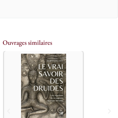
Ouvrages similaires
									Les 
mystères de la sagesse celtique 
dévoilés – Découvrez une philosophie 
ancestrale d’une incroyable 
modernité.

Que sait-on des druides et de leur 
enseignement ? Les historiens grecs 
et latins les surnommaient « les très 
savants ». Ils prétendaient également 
que le philosophe et mathématicien 