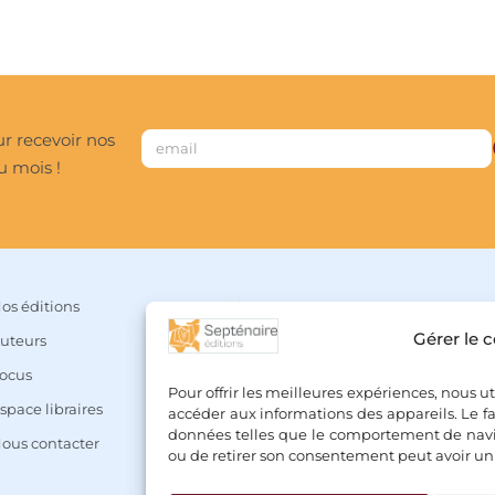
r recevoir nos
u mois !
os éditions
Mon compte
Gérer le 
uteurs
Panier
ocus
Liste de souhaits
Pour offrir les meilleures expériences, nous u
space libraires
Conditions Générales de Vente
accéder aux informations des appareils. Le fa
données telles que le comportement de naviga
ous contacter
Mentions légales & Politique de confi
ou de retirer son consentement peut avoir un e