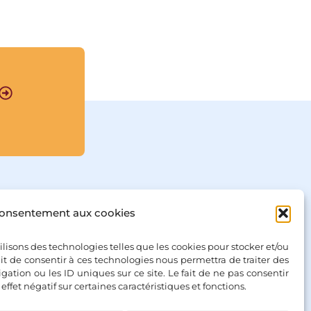
également profondes 
(quoique parfois 
énigmatiques et même 
frisant l’absurde) 
ébranlent notre sérieux 
et nous obligent à 
considérer le monde 
sous un autre angle. En 
cela, elles transcendent 
les limites des frontières 
culturelles et 
s’adressent à tous ceux 
qui ont l’esprit ouvert à 
un enseignement 
vivant.

consentement aux cookies
Au départ, ce sont des 
anecdotes tirées de la 
vie des sages de 
tilisons des technologies telles que les cookies pour stocker et/ou
l’antiquité chinoise, 
it de consentir à ces technologies nous permettra de traiter des
transmises ensuite par 
tion ou les ID uniques sur ce site. Le fait de ne pas consentir
dentialité
la tradition orale. Ce 
ffet négatif sur certaines caractéristiques et fonctions.
+ Bancontact, Klarna, Paypal
n’est que bien plus tard 
que des lettrés chinois 