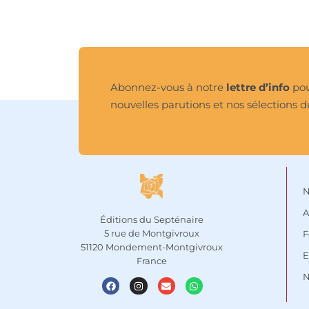
la pratique du zen en 
Europe, Taisen 
Deshimaru (1917-1982) 
fut durant trente ans le 
disciple de ce maître 
incomparable qu’était 
Kôdô Sawaki. Ordonné 
Abonnez-vous à notre
lettre d’info
pou
moine par lui, il 
nouvelles parutions et nos sélections d
deviendra son 
successeur dans la 
transmission de 
l’enseignement de 
Bodhidharma.

La traduction du 
Shôdôka
 commentée 
N
par Kôdô Sawaki a cette 
A
saveur abrupte, 
Éditions du Septénaire
incomparable, du zen 
5 rue de Montgivroux
F
vécu et réalisé, transmis 
51120 Mondement-Montgivroux
sans fioritures ni détours 
E
France
dans la plus pure 
N
tradition de cette voie 
d’éveil.								