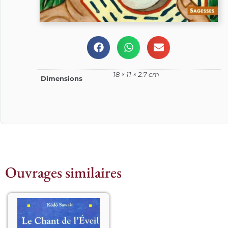
18 × 11 × 2.7 cm
Dimensions
Ouvrages similaires
Le 
Shôdôka
 (Chant de 