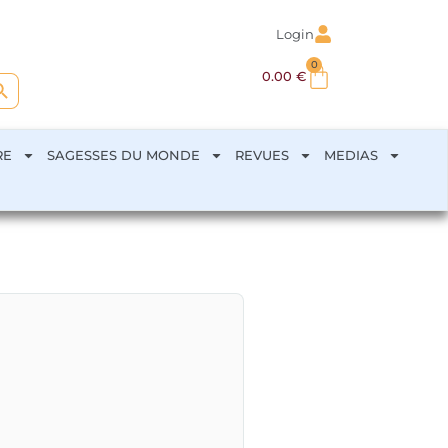
Login
0
arch Button
0.00
€
RE
SAGESSES DU MONDE
REVUES
MEDIAS