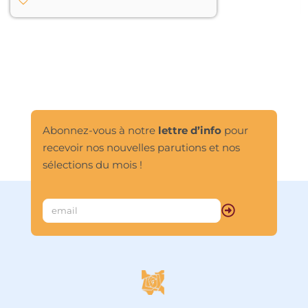
inimitable, dévoilant ainsi 
l’extraordinaire richesse de sens 
qu’elles recèlent. Du grand art où le 
burlesque se transforme en éveil.								
Abonnez-vous à notre
lettre d’info
pour
recevoir nos nouvelles parutions et nos
sélections du mois !