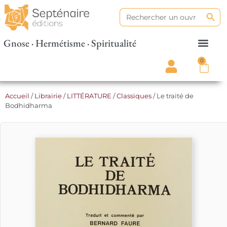
Search
Search
for:
Gnose · Hermétisme · Spiritualité
0
Accueil
/
Librairie
/
LITTÉRATURE
/
Classiques
/ Le traité de
Bodhidharma