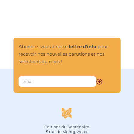
manuscrits que contenait une grotte 
de Dunhuang, oasis située aux 
confins de la Chine, sur l’ancienne 
Route de la Soie. Il se présente 
comme un ensemble de divers traités 
doctrinaux, alliant la scolastique 
bouddhique du Grand Véhicule à 
l’anti-intellectualisme le plus radical. 
Abonnez-vous à notre
lettre d’info
pour
Ses contradictions mêmes, ainsi que 
recevoir nos nouvelles parutions et nos
son style dialogique, attestent la 
vitalité et la variété de cette tradition 
sélections du mois !
naissante du Chan qui devait 
Éditions du Septénaire
5 rue de Montgivroux