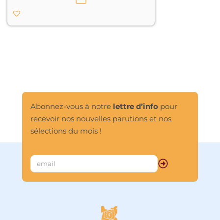
énigmatiques et même frisant 
l’absurde) ébranlent notre sérieux et 
nous obligent à considérer le monde 
sous un autre angle. En cela, elles 
transcendent les limites des frontières 
culturelles et s’adressent à tous ceux 
qui ont l’esprit ouvert à un 
enseignement vivant.

Au départ, ce sont des anecdotes 
tirées de la vie des sages de l’antiquité 
Abonnez-vous à notre
lettre d’info
pour
chinoise, transmises ensuite par la 
recevoir nos nouvelles parutions et nos
tradition orale. Ce n’est que bien plus 
tard que des lettrés chinois puis 
sélections du mois !
japonais décidèrent de mettre par 
écrit ce patrimoine culturel et 
spirituel en faisant œuvre de 
collectage.

Serge Leclercq nous livre ici sa 
traduction, dans une langue fluide et 
élégante, de ces petits joyaux de la 
littérature orale universelle.
