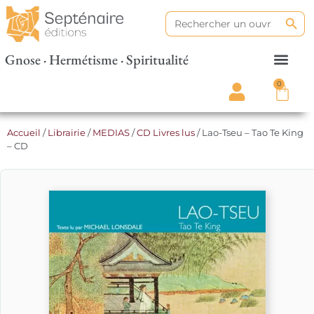
Search
Search
for:
Gnose · Hermétisme · Spiritualité
0
Accueil
/
Librairie
/
MEDIAS
/
CD Livres lus
/ Lao-Tseu – Tao Te King
– CD