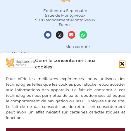
Éditions du Septénaire
5 rue de Montgivroux
51120 Mondement-Montgivroux
France
Mon compte
Nos éditions
Panier
Gérer le consentement aux
Auteurs
cookies
Liste de souhaits
Focus
Conditions Générales de
Pour offrir les meilleures expériences, nous utilisons des
Vente
Espace libraires
technologies telles que les cookies pour stocker et/ou accéder
aux informations des appareils. Le fait de consentir à ces
Mentions légales & Politique
Nous contacter
technologies nous permettra de traiter des données telles que
de confidentialité
le comportement de navigation ou les ID uniques sur ce site.
Le fait de ne pas consentir ou de retirer son consentement
peut avoir un effet négatif sur certaines caractéristiques et
fonctions.