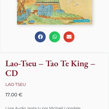
Lao-Tseu – Tao Te King –
CD
LAO TSEU
17.00
€
Livre Audio, texte lu par Michaël Lonsdale.