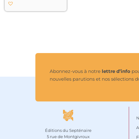
plus de douze langues. 
Elle ne nous dit pas 
seulement l’histoire de 
sa vie, en elle-même 
une aventure 
passionnante ; l’auteur, 
Satprem, nous invite 
aussi à une exploration 
méthodique du « yoga 
intégral » de Sri 
Aurobindo, et nous 
montre comment il 
Abonnez-vous à notre
lettre d’info
pou
mène à une 
nouvelles parutions et nos sélections d
« réhabilitation divine 
de la Matière » et donne 
à notre évolution 
douloureuse son sens et 
son espoir.								
N
A
Éditions du Septénaire
5 rue de Montgivroux
F