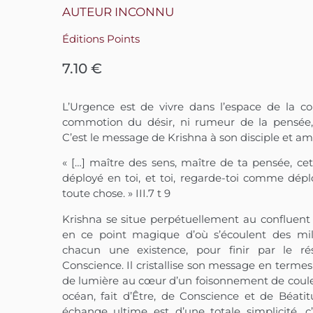
AUTEUR INCONNU
Éditions Points
7.10
€
L’Urgence est de vivre dans l’espace de la co
commotion du désir, ni rumeur de la pensée, 
C’est le message de Krishna à son disciple et a
« […] maître des sens, maître de ta pensée, c
déployé en toi, et toi, regarde-toi comme dép
toute chose. » III.7 t 9
Krishna se situe perpétuellement au confluent de
en ce point magique d’où s’écoulent des mill
chacun une existence, pour finir par le ré
Conscience. Il cristallise son message en terme
de lumière au cœur d’un foisonnement de coule
océan, fait d’Être, de Conscience et de Béati
échange ultime est d’une totale simplicité, c