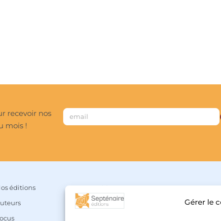
r recevoir nos
u mois !
os éditions
Mon compte
Gérer le 
uteurs
Panier
ocus
Liste de souhaits