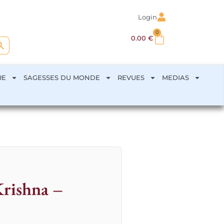
Login
0
arch Button
0.00
€
RE
SAGESSES DU MONDE
REVUES
MEDIAS
Krishna –