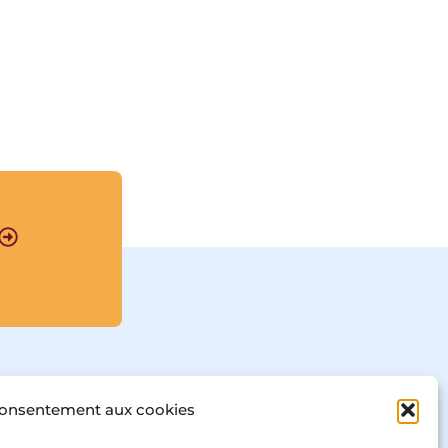
indiens du XXᵉ siècle 
sont réunis dans ce livre 
visionnaire, son plus 
grand ouvrage. Par sa 
connaissance de la 
pensée occidentale et 
par son sens de 
l’universalité de la 
quête mystique, Sri 
Aurobindo rend 
accessible la spiritualité 
indienne et ses 
principaux textes 
fondateurs.

Ce livre est réédité à 
l’occasion des soixante-
dix ans de la mort de 
l’auteur de 
La synthèse 
des yogas
.								
consentement aux cookies