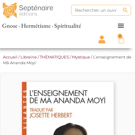
Search
Search
for:
Gnose · Hermétisme · Spiritualité
0
Accueil
/
Librairie
/
THÉMATIQUES
/
Mystique
/ L’enseignement de
Mâ Ananda Moyî