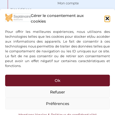
– en y ajoutant de nombreuses 
Mon compte
Nos éditions
Vitriole
 avec son texte énigmatique 
Panier
Gérer le consentement aux
inconnu, de 1599.

Auteurs
Liste de souhaits
cookies
Le présent livre présente donc une 
Focus
Conditions Générales de
Triade singulière : L’anonyme 
Pour offrir les meilleures expériences, nous utilisons des
Vente
Espace libraires
manuscrit de la 
Clef des Douze Clefs
, 
technologies telles que les cookies pour stocker et/ou accéder
simultanément en deux langues – en 
aux informations des appareils. Le fait de consentir à ces
Mentions légales & Politique
Nous contacter
Français et en Allemand face à face, 
technologies nous permettra de traiter des données telles que
de confidentialité
uni à l’édition originale des
 Douze 
le comportement de navigation ou les ID uniques sur ce site.
Clefs
 avec toutes ses planches, et à 
Le fait de ne pas consentir ou de retirer son consentement
l’
Énigme de la Pierre
, de 1599. Ce 
peut avoir un effet négatif sur certaines caractéristiques et
volume remarquable est complété 
fonctions.
par une introduction et de précieuses 
notes approfondies, pour tous les 
intéressés de l’antique tradition 
Ok
+ Bancontact, Klarna, Paypal
spirituelle sous l’habit de l’Alchimie.								
Refuser
Préférences
Copyright 2026 © Editions du Septénaire, tous droits réservés
Mentions légales & Politique de confidentialité