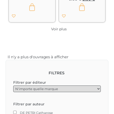
la réconforter » ?								
qui n’ont pas du tout 
disparu, et qui ne 
font pas partie du 
plan. Ils nous 
tiennent 
régulièrement 
Voir plus
occupés.

Raison pour laquelle 
Jan van 
Rijckenborgh met 
l’accent sur la seule 
Il n'y a plus d'ouvrages à afficher
possibilité que nous 
ayons : s’élever dans 
un « treizième éon », 
FILTRES
un champ 
magnétique pur, 
Filtrer par éditeur
comme la Pistis 
Sophia dans 
l’évangile du même 
nom.								
Filtrer par auteur
DE PETRI Catharose