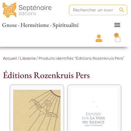
Search
Search
for:
Gnose · Hermétisme · Spiritualité
0
Accueil
/
Librairie
/ Produits identifiés “Éditions Rozenkruis Pers”
Éditions Rozenkruis Pers
Dans ce livre, 
Le traité exceptionnel 
l’auteure, Catharose 
qu’est 
La Voix du 
de Petri, révèle 
Silence
 comprend 312 
comment l’être 
versets. Helena 
humain en recherche 
Petrova Blavatsky l’a 