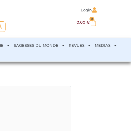
Login
0
arch Button
0.00
€
RE
SAGESSES DU MONDE
REVUES
MEDIAS