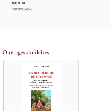
ISBN-10
2850002496
Ouvrages similaires
									Ce 
livre s’intéresse à une filiation 
spirituelle, à travers les écrits et 
paroles de ces deux « Grands » que 
sont Râmana Mahârshi (1879-1950) et 
son « Père spirituel » Shankarâchârya 
(vers 700/788 – vers 732/820).

Tous deux sont les grands exposants 
de l’Advaïta-Vedânta. On s’accorde à 