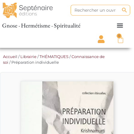
Search
Search
for:
Gnose · Hermétisme · Spiritualité
0
Accueil
/
Librairie
/
THÉMATIQUES
/
Connaissance de
soi
/ Préparation individuelle