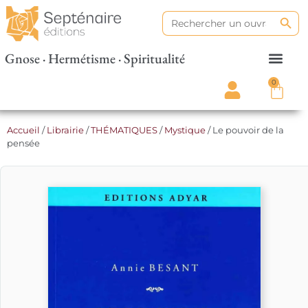
Search
Search
for:
Gnose · Hermétisme · Spiritualité
0
Accueil
/
Librairie
/
THÉMATIQUES
/
Mystique
/ Le pouvoir de la
pensée