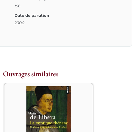
156
Date de parution
2000
Ouvrages similaires
									La 
mystique rhénane est le fruit d’une 
théologie spécifique inaugurée par 
l’enseignement d’Albert le Grand à 
Cologne dans les années 1250. Grâce à 
lui, l’école dominicaine allemande, 