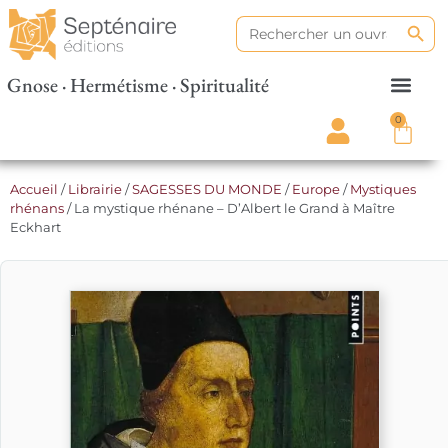
Search
Search
for:
Gnose · Hermétisme · Spiritualité
0
Accueil
/
Librairie
/
SAGESSES DU MONDE
/
Europe
/
Mystiques
rhénans
/ La mystique rhénane – D’Albert le Grand à Maître
Eckhart