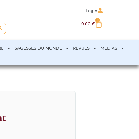
Login
0
arch Button
0.00
€
RE
SAGESSES DU MONDE
REVUES
MEDIAS
nt