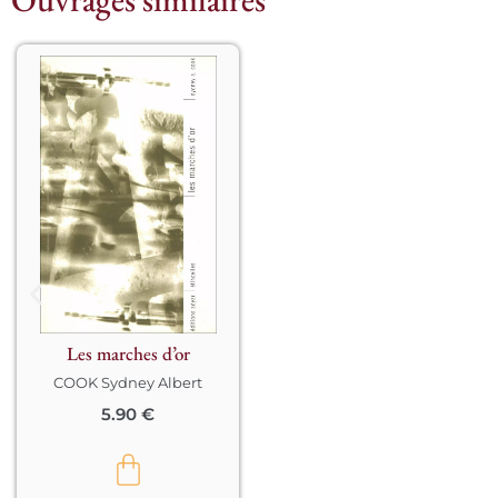
Commentaire des treize 
«  …Marches d’Or que 
l’étudiant peut gravir 
pour s’élever jusqu’au 
temple de la divine 
Sagesse ». Ces 
« Marches » constituent 
l’un des joyaux légués 
par H.P. Blavatsky à ses 
élèves, un guide pour 
toute une vie !

Les marches d’or
COOK Sydney Albert
5.90
€