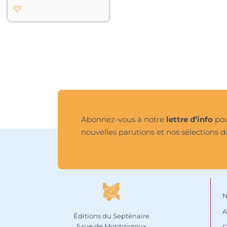
Abonnez-vous à notre
lettre d’info
pou
nouvelles parutions et nos sélections d
N
A
Éditions du Septénaire
5 rue de Montgivroux
F