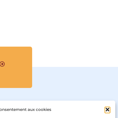
grande tradition 
spirituelle et littéraire, 
Faouzi Skali, l’auteur 
de 
La Voie soufie
 et 
membre d’une 
confrérie, relit 
ces 
Hikam
 comme 
autant de jalons sur le 
chemin de l’expérience 
spirituelle. Contes et 
poèmes initiatiques 
accompagnent le 
lecteur dans la 
découverte de cette 
sagesse universelle.								
consentement aux cookies