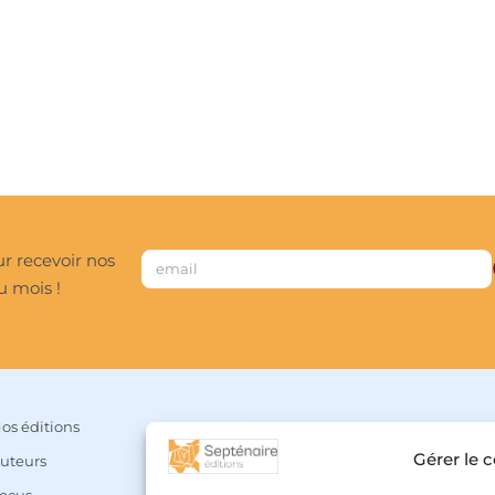
r recevoir nos
u mois !
os éditions
Mon compte
Gérer le 
uteurs
Panier
ocus
Liste de souhaits