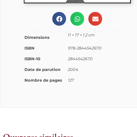
11 × 17 × 1.2 cm
Dimensions
ISBN
978-2844542670
ISBN-10
2844542670
Date de parution
2004
Nombre de pages
127
Ouvrages similaires