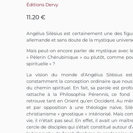
Éditions Dervy
11.20
€
Angélus Silésius est certainement une des figu
allemande et sans doute de la mystique universe
Mais peut-on encore parler de mystique avec l
« Pèlerin Chérubinique » ou plutôt, comme pou
spirituelle » ?
La vision du monde d’Angélus Silésius est 
constamment la conception ordinaire que nous
du chemin spirituel. En fait, sa parole est pro
rattache à la Philosophia Pérennis, ce fond
retrouve tant en Orient qu’en Occident. Au mêm
et par opposition à une théologie naïve, Sil
christianisme « gnostique » intériorisé. Mais c
vie, il n’était pas seul. En effet, il avait un maît
cercle de disciples qui s’était constitué autou