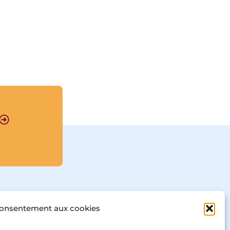
alchimique. Les 
contributions réunies 
dans ce volume 
reviennent sur ce 
document majeur de 
l’histoire culturelle 
européenne dans une 
perspective 
interdisciplinaire. Elles 
mettent en lumière le 
contexte religieux, 
politique, intellectuel, 
social et culturel de son 
élaboration, examinent 
sa riche postérité, et 
soulignent le rôle de 
Strasbourg dans 
l’ésotérisme européen.								
consentement aux cookies