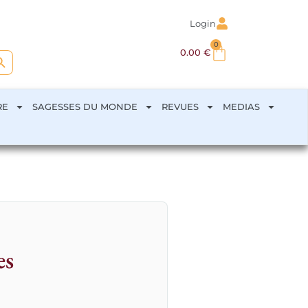
Login
0
arch Button
0.00
€
RE
SAGESSES DU MONDE
REVUES
MEDIAS
es