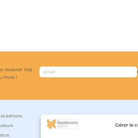
r recevoir nos
u mois !
os éditions
Mon compte
Gérer le 
uteurs
Panier
ocus
Liste de souhaits