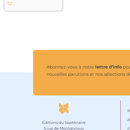
dominicain Jean Tauler.

Rappelons que si la 
mystique rhéno-
flamande, illustrée par 
les noms de Maître 
Eckhart (1260-1328), 
Jean Tauler (1300-1361), 
Henri Suso (1295-1366) et 
Jean de Ruysbroeck 
(1293-1381), constitue un 
des moments forts de la 
Abonnez-vous à notre
lettre d’info
pou
culture européenne, le 
nouvelles parutions et nos sélections d
mouvement des Amis 
de Dieu, beaucoup 
moins connu, est lui 
aussi de première 
importance.

Le projet des Éditions 
N
Arfuyen sur ce 
A
mouvement s’articule 
Éditions du Septénaire
en trois ouvrages de 
5 rue de Montgivroux
F