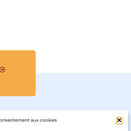
plus vif d’une 
confrontation entre 
philosophie et 
théologie, qui connaît 
alors son apogée. D’un 
côté, la grandeur d’âme, 
la « magnanimité » des 
philosophes inscrits 
dans la lignée d’Aristote, 
de l’autre, l’ »humilité » 
du théologien et la 
vertu du moine 
mendiant.

Pour Eckhart, l’humilité 
est la racine de la 
diffusion de Dieu. Dieu 
ne peut « 
refuser 
aucune grâce à 
l’homme humble, non 
plus qu’en accorder 
consentement aux cookies
aucune à l’orgueilleux ».
L’orgueil, c’est la 