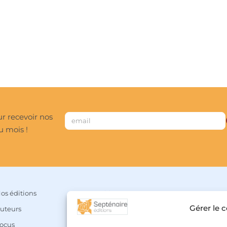
r recevoir nos
u mois !
os éditions
Mon compte
Gérer le 
uteurs
Panier
ocus
Liste de souhaits