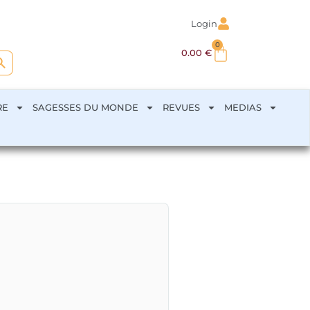
Login
0
arch Button
0.00
€
RE
SAGESSES DU MONDE
REVUES
MEDIAS