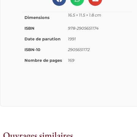
16.5 × 11.5 × 1.8 cm
Dimensions
ISBN
978-2905651174
Date de parution
1991
ISBN-10
2905651172
Nombre de pages
169
Ouvrages similaires