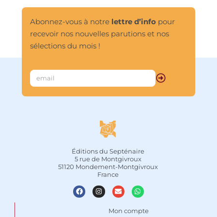
Steiner fut le maître d’oeuvre, s’inscrit 
dans cette lignée de l’architecture 
Abonnez-vous à notre
lettre d’info
pour
sacrée dont il éclaire le sens, donnant 
recevoir nos nouvelles parutions et nos
ainsi des clés pour comprendre cette 
évolution. L’édifice, aujourd’hui 
sélections du mois !
disparu, présentait une synthèse des 
lois du vivant, ouvrant la voie à une 
conception nouvelle de l’architecture. 
Le second Goetheanum prend place 
dans le courant de l’architecture 
organique à côté des oeuvres de 
grands architectes du 20e siècle 
comme Gaudi ou Makovecz. Ce 
voyage à travers le temps nous 
interroge sur la signification que peut 
avoir aujourd’hui le sacré, la 
Éditions du Septénaire
recherche du temple intérieur, la 
5 rue de Montgivroux
reconnexion avec les lois qui ont créé 
51120 Mondement-Montgivroux
l’homme et l’univers.								
France
Mon compte