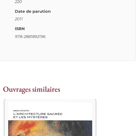
220
Date de parution
2011
ISBN
978-2881892196
Ouvrages similaires
L’architecture sacrée accompagne le 
développement des civilisations qui 
se sont succédé depuis les origines de 