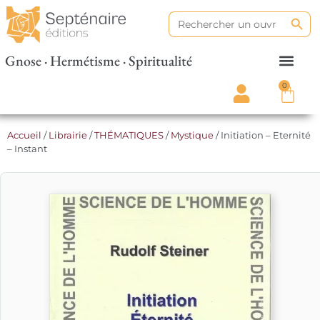
Search
Search
for:
Gnose · Hermétisme · Spiritualité
0
Accueil
/
Librairie
/
THÉMATIQUES
/
Mystique
/ Initiation – Eternité
– Instant