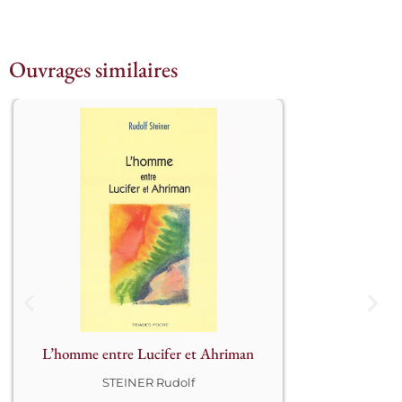
Ouvrages similaires
									Les 
forces révolutionnaires (lucifériennes) 
et les forces conservatrices 
(ahrimaniennes) se combattent dans 
l’univers, et aussi dans l’organisme 
humain. Notre corps est un champ de 
bataille où s’affrontent des puissances 
qui n’ont rien d’humain. L’espace 
libre qui nous est laissé est fin comme 
le fil d’un rasoir.								
L’homme entre Lucifer et Ahriman
STEINER Rudolf