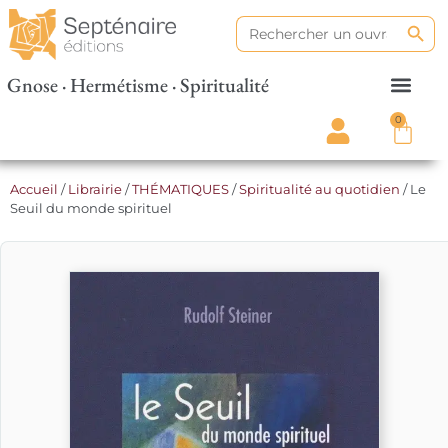
Search
Search
for:
Gnose · Hermétisme · Spiritualité
0
Accueil
/
Librairie
/
THÉMATIQUES
/
Spiritualité au quotidien
/ Le
Seuil du monde spirituel