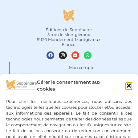
Éditions du Septénaire
5 rue de Montgivroux
51120 Mondement-Montgivroux
France
Mon compte
Nos éditions
Panier
Gérer le consentement aux
Auteurs
cookies
Liste de souhaits
Focus
Conditions Générales de
Pour offrir les meilleures expériences, nous utilisons des
Vente
Espace libraires
technologies telles que les cookies pour stocker et/ou accéder
aux informations des appareils. Le fait de consentir à ces
Mentions légales & Politique
Nous contacter
technologies nous permettra de traiter des données telles que
de confidentialité
le comportement de navigation ou les ID uniques sur ce site.
Le fait de ne pas consentir ou de retirer son consentement
peut avoir un effet négatif sur certaines caractéristiques et