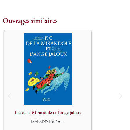
Ouvrages similaires
									Dans 
une Italie à feu et à sang, Pic de La 
Mirandole veut établir la paix entre les 
savants. Kéroub, un ange très futé, 
l’observe en cachette. Pourquoi Dieu 
a-t-il confié ce grand projet de 
concorde à un simple mortel ? La 
nature humaine serait-elle plus digne 
que les esprits célestes ?								
Pic de la Mirandole et l’ange jaloux
MALARD Hélène
…