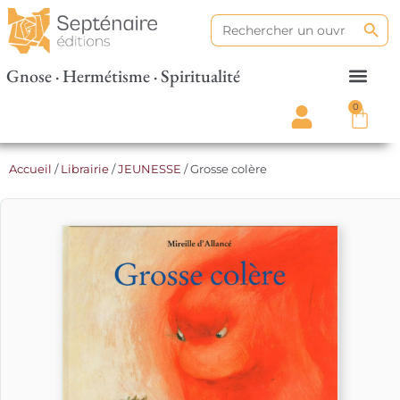
Search
Search
for:
Gnose · Hermétisme · Spiritualité
0
Accueil
/
Librairie
/
JEUNESSE
/ Grosse colère