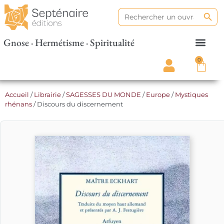
Search
Search
for:
Gnose · Hermétisme · Spiritualité
0
Accueil
/
Librairie
/
SAGESSES DU MONDE
/
Europe
/
Mystiques
rhénans
/ Discours du discernement