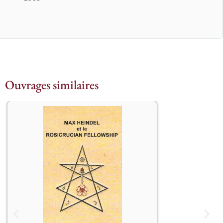
Ouvrages similaires
									Ger 
Westenberg présente ici une 
chronique documentée de ce qui a 
précédé et suivi la désignation de Max 
Heindel comme messager des Frères 
Aînés de la Rose-Croix et fondateur, en 
1909, du Rosicrucian Fellowship. 
L’auteur évoque l’histoire lointaine de 
l’Ordre Rose-Croix, incluant un 
résumé de la Légende Maçonnique 
originelle, avant de nous conduire sur 