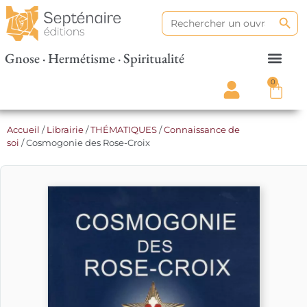
Search
Search
for:
Gnose · Hermétisme · Spiritualité
0
Accueil
/
Librairie
/
THÉMATIQUES
/
Connaissance de
soi
/ Cosmogonie des Rose-Croix