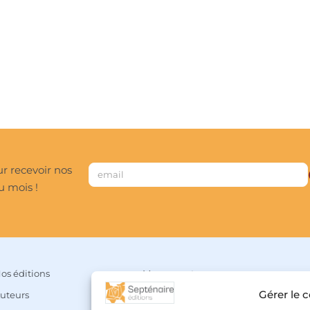
r recevoir nos
u mois !
os éditions
Mon compte
Gérer le 
uteurs
Panier