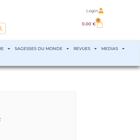
Login
0
arch Button
0.00
€
RE
SAGESSES DU MONDE
REVUES
MEDIAS
e