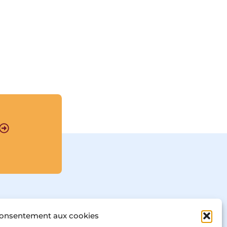
des récits courts mais 
denses qui enchantent 
dans tous les sens du 
terme. Peuplés de rois 
cruels, d’animaux futés 
et diserts, ponctués par 
les apparitions de Satan, 
ces récits fantastiques et 
initiatiques 
transmettent une forme 
de sagesse 
traditionnelle où la 
nature est toujours 
présente et où l’on 
aborde les rapports avec 
la vie, la mort, la 
maladie, mais aussi le 
pouvoir, la jalousie, 
l’apprentissage d’une 
sagesse.

En effet, cette dernière 
consentement aux cookies
affleure sans cesse 
derrière ces contes 