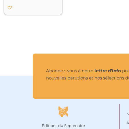
niveaux les figures 
masculines et 
féminines, en 
examinant de quoi elles 
sont faites, leurs 
objectifs subtils, leurs 
motivations profondes, 
ce petit livre tente de 
comprendre le sens, la 
raison d’exister de 
l’homme et de la 
femme. Deux êtres à la 
fois si dissemblables et 
Abonnez-vous à notre
lettre d’info
pou
si proches !

nouvelles parutions et nos sélections d
Quand ils découvriront 
l’essentiel de leur vraie 
nature, ce qui les 
mènera à l’éveil de leur 
véritable Soi, l’homme 
et la femme pourront 
N
alors collaborer en 
A
parfaite harmonie.

Éditions du Septénaire