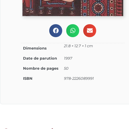
21.8 × 12.7 × 1 cm
Dimensions
Date de parution
1997
Nombre de pages
50
ISBN
978-2226089991