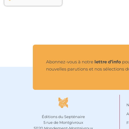
le royaume perdu est 
possible…

Avec ce conte 
merveilleux de facture 
classique, qui conduit 
un héros aveugle à la 
lumière par la voie de 
l’expérience sensible 
d’un monde primordial 
habité d’animaux 
Abonnez-vous à notre
lettre d’info
pou
totémiques, Franck 
nouvelles parutions et nos sélections d
Prévot invite le lecteur à 
un regard lucide, gage 
de toute vie véritable. 
Quant à Régis Lejonc, il 
renouvelle une image 
classique qui participe à 
la fois à la mise à 
N
distance du regard du 
A
lecteur autant qu’à sa 
Éditions du Septénaire
plongée dans l’image, 
5 rue de Montgivroux
F
et l’emporte au cœur 
51120 Mondement-Montgivroux