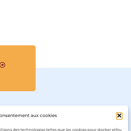
Le garçon plonge dans 
un univers peuplé de 
mille créatures 
étonnantes : elfes 
nocturnes chevauchant 
des chauves-souris, 
Mange-Pierres, 
escargots de course, 
tortues millénaires et 
lions multicolores, 
Atréju, l’enfant guerrier 
sans peur et Fuchur, son 
fidèle Dragon de la 
Fortune… Toutes vouées 
à disparaître, avalées 
par le Néant, ce mal 
mystérieux qui ronge le 
Pays Fantastique.

Bastien se trompait. Lui 
consentement aux cookies
aussi a l’étoffe d’un 
héros. Et avant la 
dernière page du livre, 
tilisons des technologies telles que les cookies pour stocker et/ou