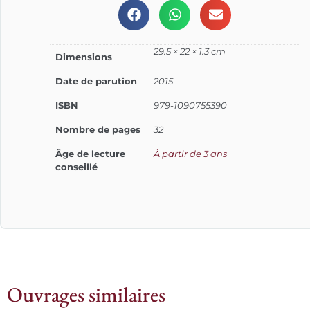
29.5 × 22 × 1.3 cm
Dimensions
Date de parution
2015
ISBN
979-1090755390
Nombre de pages
32
Âge de lecture
À partir de 3 ans
conseillé
Ouvrages similaires