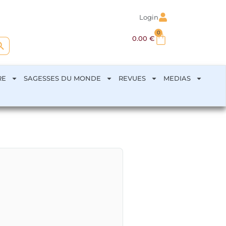
Login
0
arch Button
0.00
€
RE
SAGESSES DU MONDE
REVUES
MEDIAS