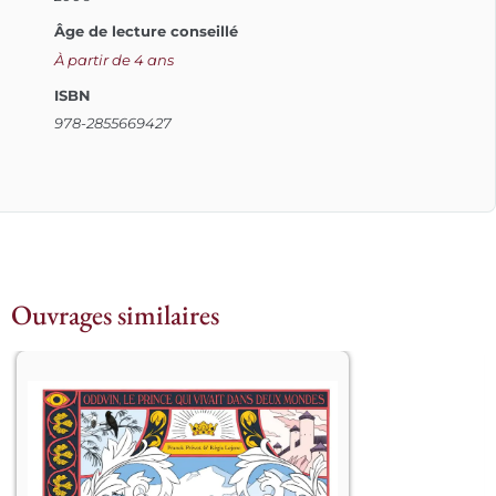
Âge de lecture conseillé
À partir de 4 ans
ISBN
978-2855669427
Ouvrages similaires
									Un 
roi tyrannique père de trois garçons 
dont les infirmités respectives (sourd, 
aveugle et muet) symbolisent ses 
fautes à l’égard de son peuple, est 