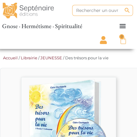
Search
Search
for:
Gnose · Hermétisme · Spiritualité
0
Accueil
/
Librairie
/
JEUNESSE
/ Des trésors pour la vie