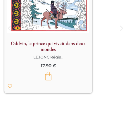
chassé de son trône. Seul, son 
deuxième fils, Oddvin, échappe au 
chaos. Aveugle, guidé par son renne 
Pernelius, il entame un voyage vers le 
grand nord au cours duquel il 
rencontre une série d’animaux. 
Humble, Oddvin sait recevoir d’eux de 
Oddvin, le prince qui vivait dans deux
précieux présents. Le cœur éclairé, 
mondes
son retour dans le royaume perdu est 
possible…

LEJONC Régis
…
17.90
€
Avec ce conte merveilleux de facture 
classique, qui conduit un héros 
aveugle à la lumière par la voie de 
l’expérience sensible d’un monde 
primordial habité d’animaux 
totémiques, Franck Prévot invite le 
lecteur à un regard lucide, gage de 
toute vie véritable. Quant à Régis 
Lejonc, il renouvelle une image 
classique qui participe à la fois à la 
mise à distance du regard du lecteur 
autant qu’à sa plongée dans l’image, 