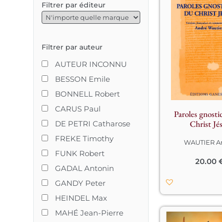
Filtrer par éditeur
En plus de jeter 
éclairage nouve
les origines de la
religion chrétien
textes gnostique
Filtrer par auteur
Shenesêt (ou Na
Hammadi) ont u
AUTEUR INCONNU
interprétation 
BESSON Emile
et profonde de 
l’enseignement 
BONNELL Robert
Christ, différente
CARUS Paul
bien des points 
Paroles gnosti
l’interprétation
Christ Jé
DE PETRI Catharose
par l’Église roma
fut aux premiers 
FREKE Timothy
WAUTIER A
la grande rivale 
FUNK Robert
gnostiques.

20.00
GADAL Antonin
Les quatre texte
GANDY Peter
regroupés ici, p
et annotés par A
HEINDEL Max
Wautier, docteur
droit, spécialiste
MAHÉ Jean-Pierre
Gnose et de la C