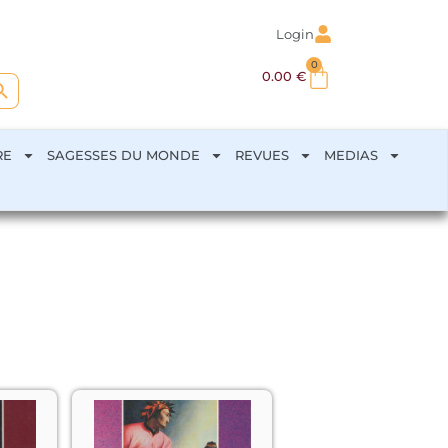
Login
0
arch Button
0.00
€
RE
SAGESSES DU MONDE
REVUES
MEDIAS