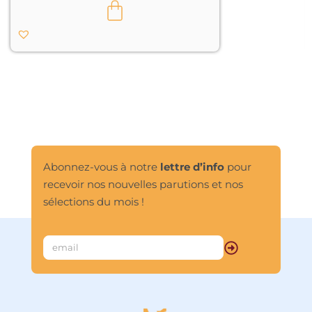
classique, qui conduit un héros 
aveugle à la lumière par la voie de 
l’expérience sensible d’un monde 
primordial habité d’animaux 
totémiques, Franck Prévot invite le 
lecteur à un regard lucide, gage de 
toute vie véritable. Quant à Régis 
Lejonc, il renouvelle une image 
classique qui participe à la fois à la 
mise à distance du regard du lecteur 
autant qu’à sa plongée dans l’image, 
et l’emporte au cœur d’un monde 
fabuleux, paysage idéal pour un 
Abonnez-vous à notre
lettre d’info
pour
voyage initiatique.								
recevoir nos nouvelles parutions et nos
sélections du mois !