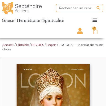
Search
Search
for:
Gnose · Hermétisme · Spiritualité
0
Accueil
/
Librairie
/
REVUES
/
Logon
/ LOGON 9 – Le cœur de toute
chose