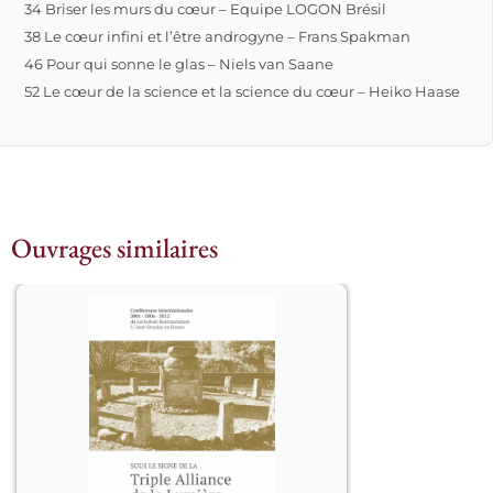
34 Briser les murs du cœur – Equipe LOGON Brésil
38 Le cœur infini et l’être androgyne – Frans Spakman
46 Pour qui sonne le glas – Niels van Saane
52 Le cœur de la science et la science du cœur – Heiko Haase
Ouvrages similaires
Périodiquement, au cours de l’histoire 
humaine, des témoins d’une Lumière 
dont la source n’est pas terrestre 
apparaissent dans notre domaine de 
vie. Ils ne sont ni la Lumière ni sa 
source mais ils témoignent du champ 
de vie spirituel d’où procède l’essence 