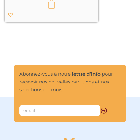
l’indépendance d’esprit et, bien sûr, 
de la patience. Mais c’est aussi, et 
surtout, une initiation subtile aux 
grandes questions de la philosophie, 
celles que pose le joker : « Qui 
sommes-nous ? D’où venons-nous ? »								
Abonnez-vous à notre
lettre d’info
pour
recevoir nos nouvelles parutions et nos
sélections du mois !