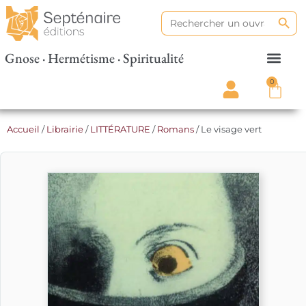
Search
Search
for:
Gnose · Hermétisme · Spiritualité
0
Accueil
/
Librairie
/
LITTÉRATURE
/
Romans
/ Le visage vert