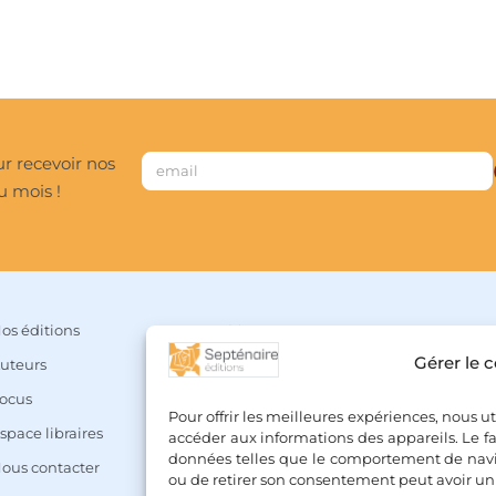
r recevoir nos
u mois !
os éditions
Mon compte
Gérer le 
uteurs
Panier
ocus
Liste de souhaits
Pour offrir les meilleures expériences, nous u
space libraires
Conditions Générales de Vente
accéder aux informations des appareils. Le fa
données telles que le comportement de naviga
ous contacter
Mentions légales & Politique de confi
ou de retirer son consentement peut avoir un e