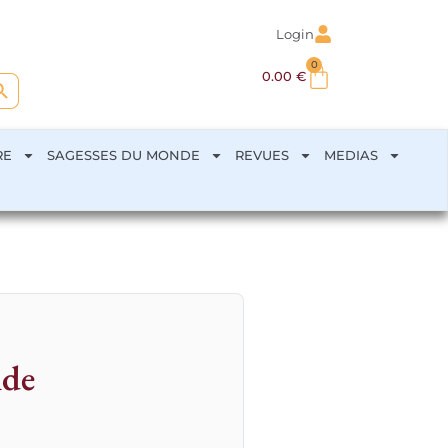
Login
0
arch Button
0.00
€
RE
SAGESSES DU MONDE
REVUES
MEDIAS
nde