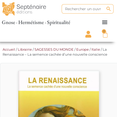
Search
Search
for:
Gnose · Hermétisme · Spiritualité
0
Accueil
/
Librairie
/
SAGESSES DU MONDE
/
Europe
/
Italie
/ La
Renaissance – La semence cachée d’une nouvelle conscience