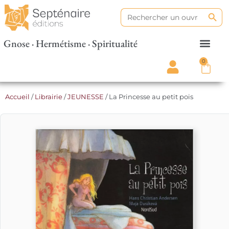
Search
Search
for:
Gnose · Hermétisme · Spiritualité
0
Accueil
/
Librairie
/
JEUNESSE
/ La Princesse au petit pois