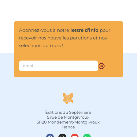
en classe. Mise à la portée de tous, elle 
offre des réponses, souvent 
fabuleuses, aux questions que chaque 
être humain se pose. Elle se veut 
promesse de rencontres, d’écoute et 
Abonnez-vous à notre
lettre d’info
pour
de dialogue entre petits et grands.								
recevoir nos nouvelles parutions et nos
sélections du mois !
Éditions du Septénaire
5 rue de Montgivroux
51120 Mondement-Montgivroux
France